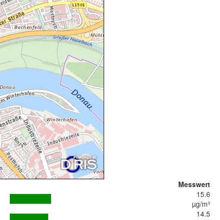
Messwert
15.6
µg/m³
14.5