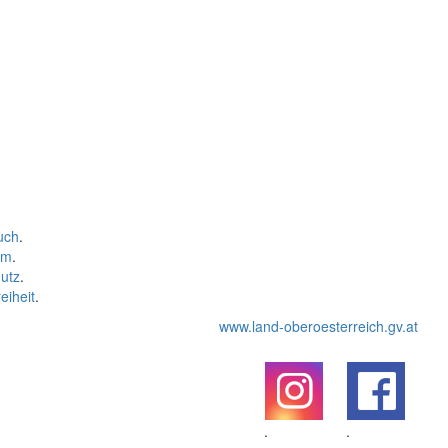
uch
.
um
.
utz
.
eiheit
.
www.land-oberoesterreich.gv.at
.
.