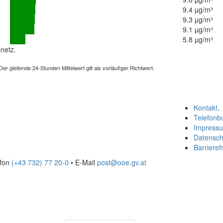
9.4 µg/m³
9.3 µg/m³
9.1 µg/m³
5.8 µg/m³
netz.
 gleitende 24-Stunden Mittelwert gilt als vorläufiger Richtwert.
Kontakt
.
Telefonb
Impress
Datensch
Barrierefr
efon
(+43 732) 77 20-0
• E-Mail
post@ooe.gv.at