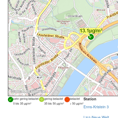
Quellen:
DORIS
,
basemap.at
Station
sehr gering belastet
gering belastet
belastet
0 bis 35 µg/m³
35 bis 50 µg/m³
> 50 µg/m³
Enns-Kristein 3
Linz-Neue Welt