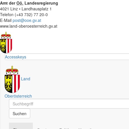
Amt der
Oö.
Landesregierung
4021 Linz • Landhausplatz 1
Telefon (+43 732) 77 20-0
E-Mail
post@ooe.gv.at
www.land-oberoesterreich.gv.at
Accesskeys
Land
Oberösterreich
Schnellsuche
Schnellsuche
Suchen