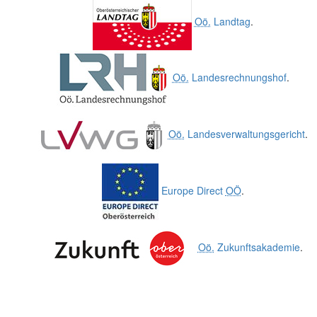
Oö.
Landtag
.
Oö.
Landesrechnungshof
.
Oö.
Landesverwaltungsgericht
.
Europe Direct
OÖ
.
Oö.
Zukunftsakademie
.