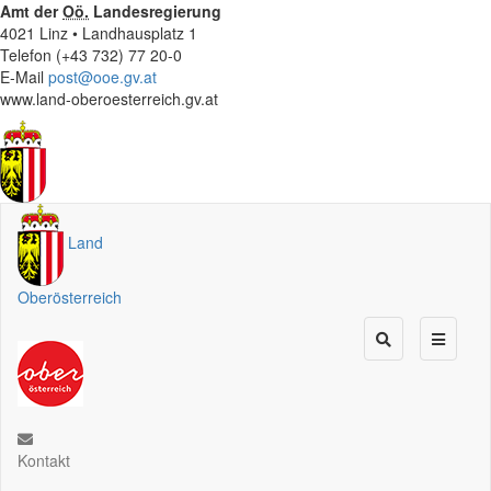
Amt der
Oö.
Landesregierung
4021 Linz • Landhausplatz 1
Telefon (+43 732) 77 20-0
E-Mail
post@ooe.gv.at
www.land-oberoesterreich.gv.at
Land
Oberösterreich
Kontakt