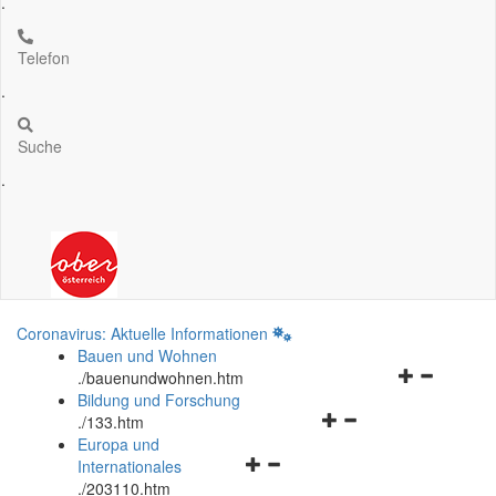
.
Telefon
.
Suche
.
Coronavirus: Aktuelle Informationen
Bauen und Wohnen
Navigationsm
.
/bauenundwohnen.htm
öffnen
Bildung und Forschung
Navigationsmenü
und
.
/133.htm
öffnen
schließen
Europa und
Navigationsmenü
und
Internationales
öffnen
schließen
.
/203110.htm