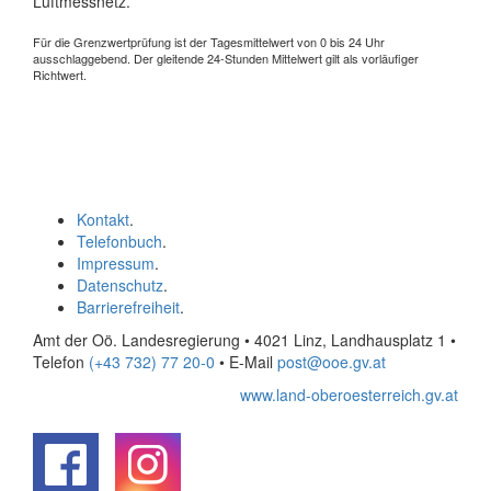
Luftmessnetz.
Für die Grenzwertprüfung ist der Tagesmittelwert von 0 bis 24 Uhr
ausschlaggebend. Der gleitende 24-Stunden Mittelwert gilt als vorläufiger
Richtwert.
Kontakt
.
Telefonbuch
.
Impressum
.
Datenschutz
.
Barrierefreiheit
.
Amt der Oö. Landesregierung • 4021 Linz, Landhausplatz 1
•
Telefon
(+43 732) 77 20-0
• E-Mail
post@ooe.gv.at
www.land-oberoesterreich.gv.at