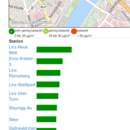
Quellen:
DORIS
,
basemap.at
sehr gering belastet
gering belastet
belastet
0 bis 35 µg/m³
35 bis 50 µg/m³
> 50 µg/m³
Station
Linz-Neue
Welt
Enns-Kristein
3
Linz-
Römerberg
Linz-Stadtpark
Linz-24er-
Turm
Steyregg-Au
Steyr
Gallneukirchen