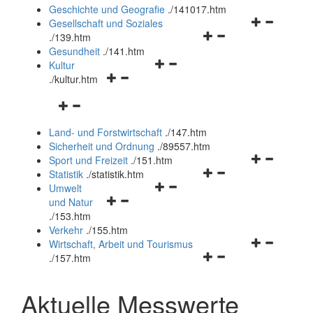
und
Geschichte und Geografie
.
/141017.htm
schließen
Navigationsm
Gesellschaft und Soziales
Navigationsmenü
öffnen
.
/139.htm
öffnen
und
Gesundheit
.
/141.htm
Navigationsmenü
und
schließen
Kultur
Navigationsmenü
öffnen
schließen
.
/kultur.htm
öffnen
und
Navigationsmenü
und
schließen
öffnen
schließen
Land- und Forstwirtschaft
.
/147.htm
und
Sicherheit und Ordnung
.
/89557.htm
schließen
Navigationsm
Sport und Freizeit
.
/151.htm
Navigationsmenü
öffnen
Statistik
.
/statistik.htm
Navigationsmenü
öffnen
und
Umwelt
Navigationsmenü
öffnen
und
schließen
und Natur
öffnen
und
schließen
.
/153.htm
und
schließen
Verkehr
.
/155.htm
schließen
Navigationsm
Wirtschaft, Arbeit und Tourismus
Navigationsmenü
öffnen
.
/157.htm
öffnen
und
und
schließen
Aktuelle Messwerte
schließen