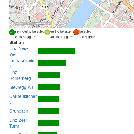
Quellen:
DORIS
,
basemap.at
sehr gering belastet
gering belastet
belastet
0 bis 35 µg/m³
35 bis 50 µg/m³
> 50 µg/m³
Station
Linz-Neue
Welt
Enns-Kristein
3
Linz-
Römerberg
Steyregg-Au
Gallneukirchen
3
Grünbach
Linz-24er-
Turm