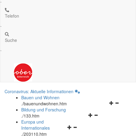
.
Telefon
.
Suche
.
Coronavirus: Aktuelle Informationen
Bauen und Wohnen
Navigationsm
.
/bauenundwohnen.htm
öffnen
Bildung und Forschung
Navigationsmenü
und
.
/133.htm
öffnen
schließen
Europa und
Navigationsmenü
und
Internationales
öffnen
schließen
.
/203110.htm