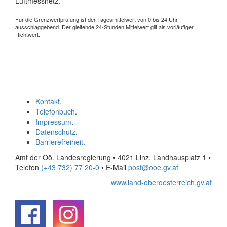
Luftmessnetz.
Für die Grenzwertprüfung ist der Tagesmittelwert von 0 bis 24 Uhr
ausschlaggebend. Der gleitende 24-Stunden Mittelwert gilt als vorläufiger
Richtwert.
Kontakt
.
Telefonbuch
.
Impressum
.
Datenschutz
.
Barrierefreiheit
.
Amt der Oö. Landesregierung • 4021 Linz, Landhausplatz 1
•
Telefon
(+43 732) 77 20-0
• E-Mail
post@ooe.gv.at
www.land-oberoesterreich.gv.at