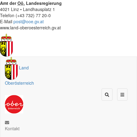
Amt der
Oö.
Landesregierung
4021 Linz • Landhausplatz 1
Telefon (+43 732) 77 20-0
E-Mail
post@ooe.gv.at
www.land-oberoesterreich.gv.at
Land
Oberösterreich
Kontakt