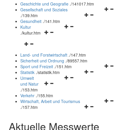
und
Geschichte und Geografie
.
/141017.htm
schließen
Navigationsm
Gesellschaft und Soziales
Navigationsmenü
öffnen
.
/139.htm
öffnen
und
Gesundheit
.
/141.htm
Navigationsmenü
und
schließen
Kultur
Navigationsmenü
öffnen
schließen
.
/kultur.htm
öffnen
und
Navigationsmenü
und
schließen
öffnen
schließen
Land- und Forstwirtschaft
.
/147.htm
und
Sicherheit und Ordnung
.
/89557.htm
schließen
Navigationsm
Sport und Freizeit
.
/151.htm
Navigationsmenü
öffnen
Statistik
.
/statistik.htm
Navigationsmenü
öffnen
und
Umwelt
Navigationsmenü
öffnen
und
schließen
und Natur
öffnen
und
schließen
.
/153.htm
und
schließen
Verkehr
.
/155.htm
schließen
Navigationsm
Wirtschaft, Arbeit und Tourismus
Navigationsmenü
öffnen
.
/157.htm
öffnen
und
und
schließen
Aktuelle Messwerte
schließen