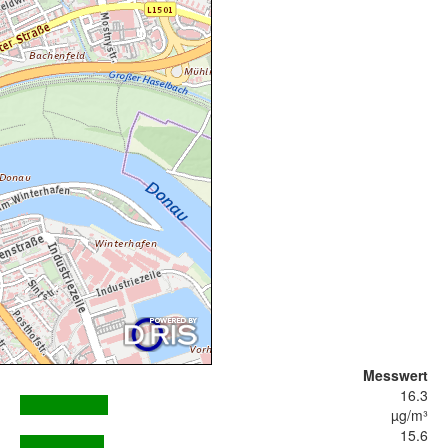
Messwert
16.3
µg/m³
15.6