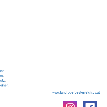
uch
.
um
.
utz
.
eiheit
.
www.land-oberoesterreich.gv.at