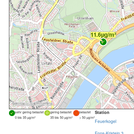
Quellen:
DORIS
,
basemap.at
Station
sehr gering belastet
gering belastet
belastet
0 bis 35 µg/m³
35 bis 50 µg/m³
> 50 µg/m³
Feuerkogel
Enns-Kristein 3