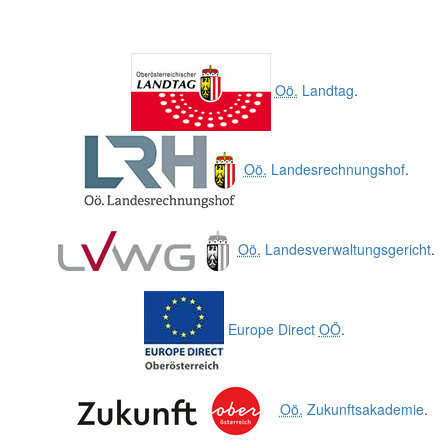
Oö.
Landtag
.
Oö.
Landesrechnungshof
.
Oö.
Landesverwaltungsgericht
.
Europe Direct
OÖ
.
Oö.
Zukunftsakademie
.