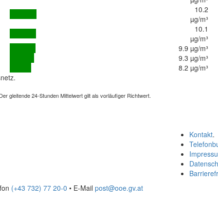
10.2
µg/m³
10.1
µg/m³
9.9 µg/m³
9.3 µg/m³
8.2 µg/m³
netz.
 gleitende 24-Stunden Mittelwert gilt als vorläufiger Richtwert.
Kontakt
.
Telefonb
Impress
Datensch
Barrierefr
efon
(+43 732) 77 20-0
• E-Mail
post@ooe.gv.at