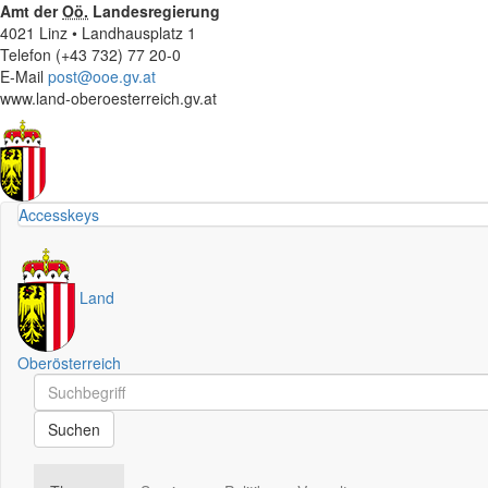
Amt der
Oö.
Landesregierung
4021 Linz • Landhausplatz 1
Telefon (+43 732) 77 20-0
E-Mail
post@ooe.gv.at
www.land-oberoesterreich.gv.at
Accesskeys
Land
Oberösterreich
Schnellsuche
Schnellsuche
Suchen