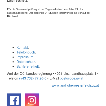
Luftmessnetz.
Für die Grenzwertprüfung ist der Tagesmittelwert von 0 bis 24 Uhr
ausschlaggebend. Der gleitende 24-Stunden Mittelwert gilt als vorläufiger
Richtwert.
Kontakt
.
Telefonbuch
.
Impressum
.
Datenschutz
.
Barrierefreiheit
.
Amt der Oö. Landesregierung • 4021 Linz, Landhausplatz 1
•
Telefon
(+43 732) 77 20-0
• E-Mail
post@ooe.gv.at
www.land-oberoesterreich.gv.at