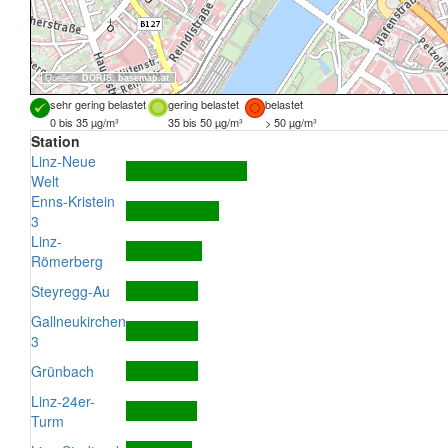
Quellen:
DORIS
,
basemap.at
sehr gering belastet
gering belastet
belastet
0 bis 35 µg/m³
35 bis 50 µg/m³
> 50 µg/m³
Station
Linz-Neue
Welt
Enns-Kristein
3
Linz-
Römerberg
Steyregg-Au
Gallneukirchen
3
Grünbach
Linz-24er-
Turm