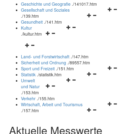
und
Geschichte und Geografie
.
/141017.htm
schließen
Navigationsm
Gesellschaft und Soziales
Navigationsmenü
öffnen
.
/139.htm
öffnen
und
Gesundheit
.
/141.htm
Navigationsmenü
und
schließen
Kultur
Navigationsmenü
öffnen
schließen
.
/kultur.htm
öffnen
und
Navigationsmenü
und
schließen
öffnen
schließen
Land- und Forstwirtschaft
.
/147.htm
und
Sicherheit und Ordnung
.
/89557.htm
schließen
Navigationsm
Sport und Freizeit
.
/151.htm
Navigationsmenü
öffnen
Statistik
.
/statistik.htm
Navigationsmenü
öffnen
und
Umwelt
Navigationsmenü
öffnen
und
schließen
und Natur
öffnen
und
schließen
.
/153.htm
und
schließen
Verkehr
.
/155.htm
schließen
Navigationsm
Wirtschaft, Arbeit und Tourismus
Navigationsmenü
öffnen
.
/157.htm
öffnen
und
und
schließen
Aktuelle Messwerte
schließen