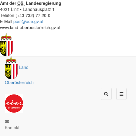
Amt der
Oö.
Landesregierung
4021 Linz • Landhausplatz 1
Telefon (+43 732) 77 20-0
E-Mail
post@ooe.gv.at
www.land-oberoesterreich.gv.at
Land
Oberösterreich
Kontakt