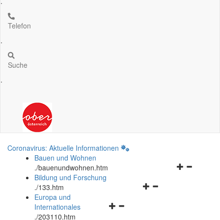
.
Telefon
.
Suche
.
Coronavirus: Aktuelle Informationen
Bauen und Wohnen
Navigationsm
.
/bauenundwohnen.htm
öffnen
Bildung und Forschung
Navigationsmenü
und
.
/133.htm
öffnen
schließen
Europa und
Navigationsmenü
und
Internationales
öffnen
schließen
.
/203110.htm