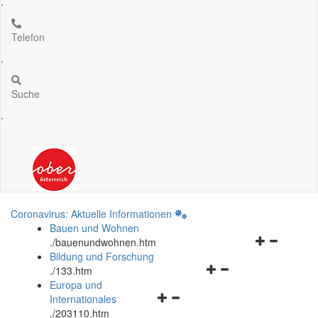
.
Telefon
.
Suche
.
Coronavirus: Aktuelle Informationen
Bauen und Wohnen
Navigationsm
.
/bauenundwohnen.htm
öffnen
Bildung und Forschung
Navigationsmenü
und
.
/133.htm
öffnen
schließen
Europa und
Navigationsmenü
und
Internationales
öffnen
schließen
.
/203110.htm