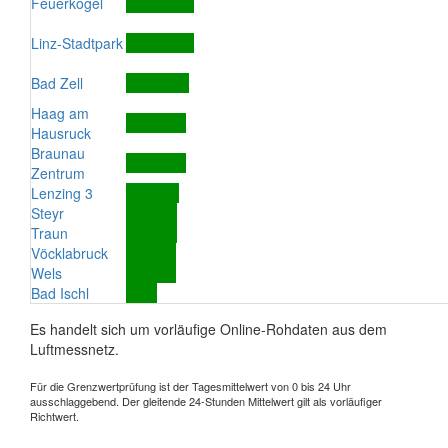
Feuerkogel
Linz-Stadtpark
Bad Zell
Haag am
Hausruck
Braunau
Zentrum
Lenzing 3
Steyr
Traun
Vöcklabruck
Wels
Bad Ischl
Es handelt sich um vorläufige Online-Rohdaten aus dem
Luftmessnetz.
Für die Grenzwertprüfung ist der Tagesmittelwert von 0 bis 24 Uhr
ausschlaggebend. Der gleitende 24-Stunden Mittelwert gilt als vorläufiger
Richtwert.