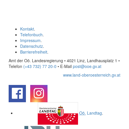
Kontakt
.
Telefonbuch
.
Impressum
.
Datenschutz
.
Barrierefreiheit
.
Amt der Oö. Landesregierung • 4021 Linz, Landhausplatz 1
•
Telefon
(+43 732) 77 20-0
• E-Mail
post@ooe.gv.at
www.land-oberoesterreich.gv.at
.
.
Oö.
Landtag
.