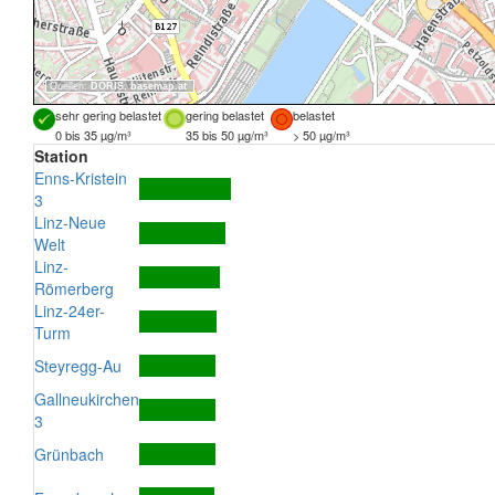
Quellen:
DORIS
,
basemap.at
sehr gering belastet
gering belastet
belastet
0 bis 35 µg/m³
35 bis 50 µg/m³
> 50 µg/m³
Station
Enns-Kristein
3
Linz-Neue
Welt
Linz-
Römerberg
Linz-24er-
Turm
Steyregg-Au
Gallneukirchen
3
Grünbach