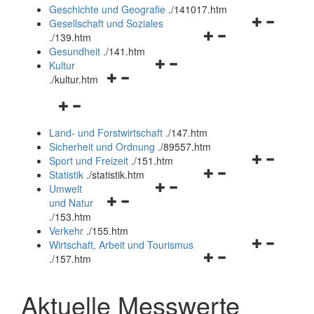
und
Geschichte und Geografie
.
/141017.htm
schließen
Navigationsm
Gesellschaft und Soziales
Navigationsmenü
öffnen
.
/139.htm
öffnen
und
Gesundheit
.
/141.htm
Navigationsmenü
und
schließen
Kultur
Navigationsmenü
öffnen
schließen
.
/kultur.htm
öffnen
und
Navigationsmenü
und
schließen
öffnen
schließen
Land- und Forstwirtschaft
.
/147.htm
und
Sicherheit und Ordnung
.
/89557.htm
schließen
Navigationsm
Sport und Freizeit
.
/151.htm
Navigationsmenü
öffnen
Statistik
.
/statistik.htm
Navigationsmenü
öffnen
und
Umwelt
Navigationsmenü
öffnen
und
schließen
und Natur
öffnen
und
schließen
.
/153.htm
und
schließen
Verkehr
.
/155.htm
schließen
Navigationsm
Wirtschaft, Arbeit und Tourismus
Navigationsmenü
öffnen
.
/157.htm
öffnen
und
und
schließen
Aktuelle Messwerte
schließen