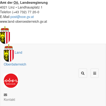
Amt der
Oö.
Landesregierung
4021 Linz • Landhausplatz 1
Telefon (+43 732) 77 20-0
E-Mail
post@ooe.gv.at
www.land-oberoesterreich.gv.at
Land
Oberösterreich
Kontakt