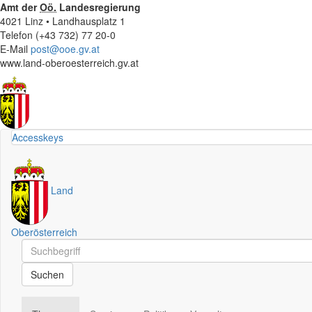
Amt der
Oö.
Landesregierung
4021 Linz • Landhausplatz 1
Telefon (+43 732) 77 20-0
E-Mail
post@ooe.gv.at
www.land-oberoesterreich.gv.at
Accesskeys
Land
Oberösterreich
Schnellsuche
Schnellsuche
Suchen