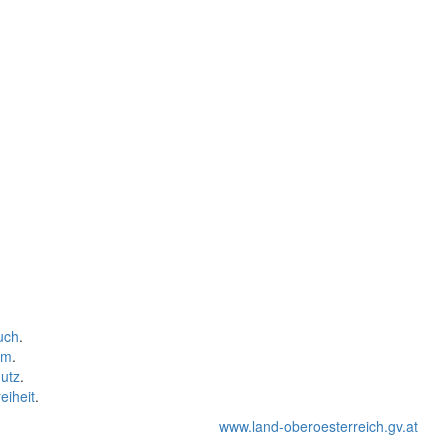
uch
.
um
.
utz
.
eiheit
.
www.land-oberoesterreich.gv.at