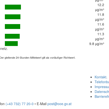
12.2
µg/m³
11.8
µg/m³
11.6
µg/m³
11.3
µg/m³
9.8 µg/m³
netz.
 gleitende 24-Stunden Mittelwert gilt als vorläufiger Richtwert.
Kontakt
.
Telefonb
Impress
Datensch
Barrierefr
efon
(+43 732) 77 20-0
• E-Mail
post@ooe.gv.at