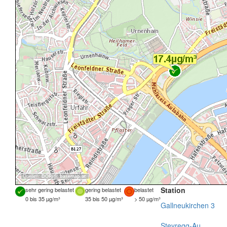
Quellen:
DORIS
,
basemap.at
Station
sehr gering belastet
gering belastet
belastet
0 bis 35 µg/m³
35 bis 50 µg/m³
> 50 µg/m³
Gallneukirchen 3
Steyregg-Au