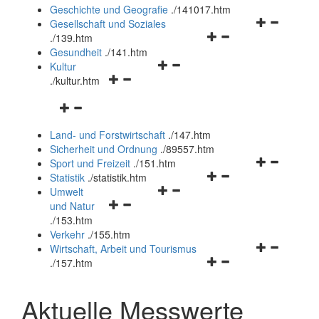
und
Geschichte und Geografie
.
/141017.htm
schließen
Navigationsm
Gesellschaft und Soziales
Navigationsmenü
öffnen
.
/139.htm
öffnen
und
Gesundheit
.
/141.htm
Navigationsmenü
und
schließen
Kultur
Navigationsmenü
öffnen
schließen
.
/kultur.htm
öffnen
und
Navigationsmenü
und
schließen
öffnen
schließen
Land- und Forstwirtschaft
.
/147.htm
und
Sicherheit und Ordnung
.
/89557.htm
schließen
Navigationsm
Sport und Freizeit
.
/151.htm
Navigationsmenü
öffnen
Statistik
.
/statistik.htm
Navigationsmenü
öffnen
und
Umwelt
Navigationsmenü
öffnen
und
schließen
und Natur
öffnen
und
schließen
.
/153.htm
und
schließen
Verkehr
.
/155.htm
schließen
Navigationsm
Wirtschaft, Arbeit und Tourismus
Navigationsmenü
öffnen
.
/157.htm
öffnen
und
und
schließen
Aktuelle Messwerte
schließen