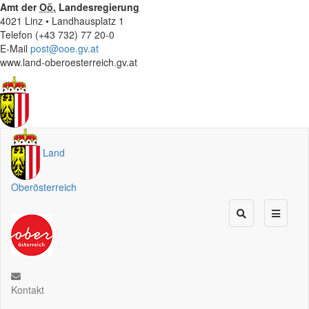
Amt der
Oö.
Landesregierung
4021 Linz • Landhausplatz 1
Telefon (+43 732) 77 20-0
E-Mail
post@ooe.gv.at
www.land-oberoesterreich.gv.at
Land
Oberösterreich
Kontakt