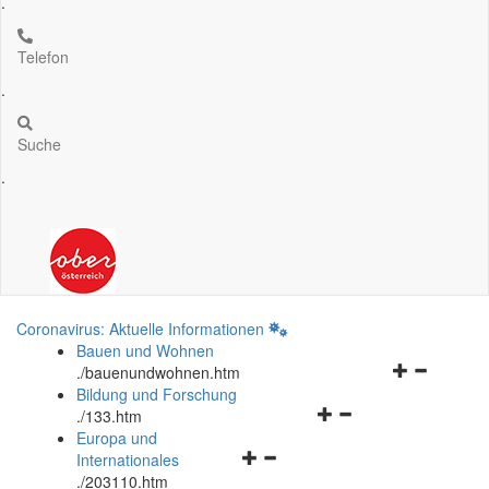
.
Telefon
.
Suche
.
Coronavirus: Aktuelle Informationen
Bauen und Wohnen
Navigationsm
.
/bauenundwohnen.htm
öffnen
Bildung und Forschung
Navigationsmenü
und
.
/133.htm
öffnen
schließen
Europa und
Navigationsmenü
und
Internationales
öffnen
schließen
.
/203110.htm