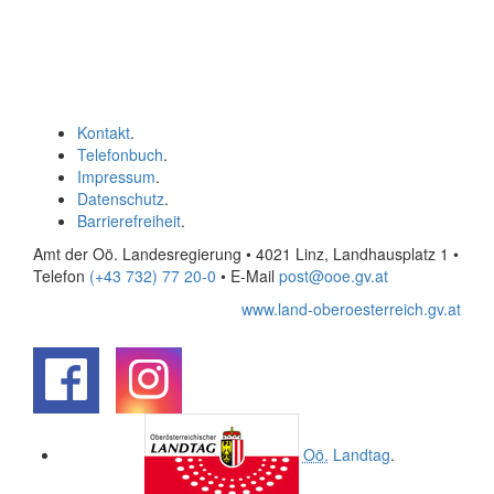
Kontakt
.
Telefonbuch
.
Impressum
.
Datenschutz
.
Barrierefreiheit
.
Amt der Oö. Landesregierung • 4021 Linz, Landhausplatz 1
•
Telefon
(+43 732) 77 20-0
• E-Mail
post@ooe.gv.at
www.land-oberoesterreich.gv.at
.
.
Oö.
Landtag
.