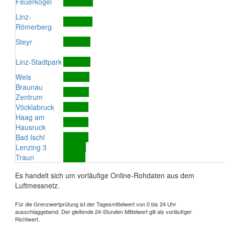
Feuerkogel
Linz-
Römerberg
Steyr
Linz-Stadtpark
Wels
Braunau
Zentrum
Vöcklabruck
Haag am
Hausruck
Bad Ischl
Lenzing 3
Traun
Es handelt sich um vorläufige Online-Rohdaten aus dem
Luftmessnetz.
Für die Grenzwertprüfung ist der Tagesmittelwert von 0 bis 24 Uhr
ausschlaggebend. Der gleitende 24-Stunden Mittelwert gilt als vorläufiger
Richtwert.