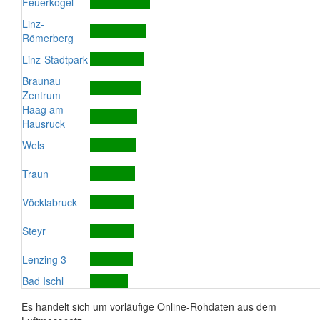
Feuerkogel
Linz-
Römerberg
Linz-Stadtpark
Braunau
Zentrum
Haag am
Hausruck
Wels
Traun
Vöcklabruck
Steyr
Lenzing 3
Bad Ischl
Es handelt sich um vorläufige Online-Rohdaten aus dem