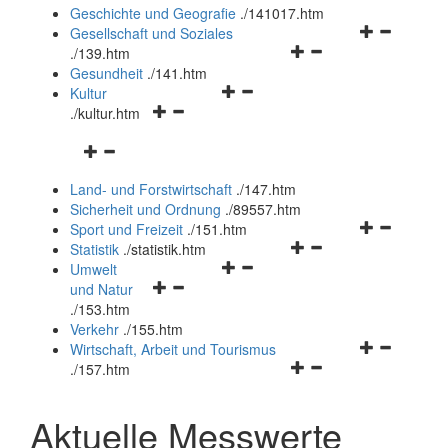
und
Geschichte und Geografie
.
/141017.htm
schließen
Navigationsm
Gesellschaft und Soziales
Navigationsmenü
öffnen
.
/139.htm
öffnen
und
Gesundheit
.
/141.htm
Navigationsmenü
und
schließen
Kultur
Navigationsmenü
öffnen
schließen
.
/kultur.htm
öffnen
und
Navigationsmenü
und
schließen
öffnen
schließen
Land- und Forstwirtschaft
.
/147.htm
und
Sicherheit und Ordnung
.
/89557.htm
schließen
Navigationsm
Sport und Freizeit
.
/151.htm
Navigationsmenü
öffnen
Statistik
.
/statistik.htm
Navigationsmenü
öffnen
und
Umwelt
Navigationsmenü
öffnen
und
schließen
und Natur
öffnen
und
schließen
.
/153.htm
und
schließen
Verkehr
.
/155.htm
schließen
Navigationsm
Wirtschaft, Arbeit und Tourismus
Navigationsmenü
öffnen
.
/157.htm
öffnen
und
und
schließen
Aktuelle Messwerte
schließen