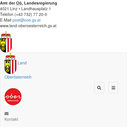
Amt der
Oö.
Landesregierung
4021 Linz • Landhausplatz 1
Telefon (+43 732) 77 20-0
E-Mail
post@ooe.gv.at
www.land-oberoesterreich.gv.at
Land
Oberösterreich
Kontakt