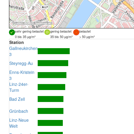
Quellen:
DORIS
,
basemap.at
sehr gering belastet
gering belastet
belastet
0 bis 35 µg/m³
35 bis 50 µg/m³
> 50 µg/m³
Station
Gallneukirchen
3
Steyregg-Au
Enns-Kristein
3
Linz-24er-
Turm
Bad Zell
Grünbach
Linz-Neue
Welt