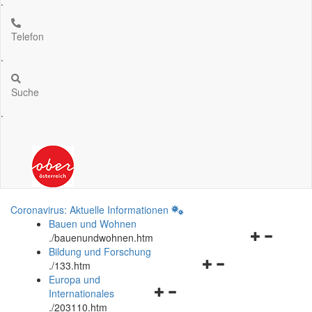
.
Telefon
.
Suche
.
Coronavirus: Aktuelle Informationen
Bauen und Wohnen
Navigationsm
.
/bauenundwohnen.htm
öffnen
Bildung und Forschung
Navigationsmenü
und
.
/133.htm
öffnen
schließen
Europa und
Navigationsmenü
und
Internationales
öffnen
schließen
.
/203110.htm