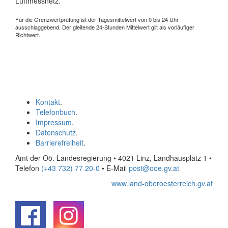
Luftmessnetz.
Für die Grenzwertprüfung ist der Tagesmittelwert von 0 bis 24 Uhr
ausschlaggebend. Der gleitende 24-Stunden Mittelwert gilt als vorläufiger
Richtwert.
Kontakt
.
Telefonbuch
.
Impressum
.
Datenschutz
.
Barrierefreiheit
.
Amt der Oö. Landesregierung • 4021 Linz, Landhausplatz 1
•
Telefon
(+43 732) 77 20-0
• E-Mail
post@ooe.gv.at
www.land-oberoesterreich.gv.at