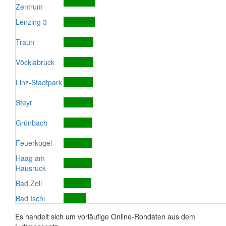
Zentrum
Lenzing 3
Traun
Vöcklabruck
Linz-Stadtpark
Steyr
Grünbach
Feuerkogel
Haag am
Hausruck
Bad Zell
Bad Ischl
Es handelt sich um vorläufige Online-Rohdaten aus dem