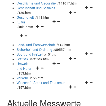
und
Geschichte und Geografie
.
/141017.htm
schließen
Navigationsm
Gesellschaft und Soziales
Navigationsmenü
öffnen
.
/139.htm
öffnen
und
Gesundheit
.
/141.htm
Navigationsmenü
und
schließen
Kultur
Navigationsmenü
öffnen
schließen
.
/kultur.htm
öffnen
und
Navigationsmenü
und
schließen
öffnen
schließen
Land- und Forstwirtschaft
.
/147.htm
und
Sicherheit und Ordnung
.
/89557.htm
schließen
Navigationsm
Sport und Freizeit
.
/151.htm
Navigationsmenü
öffnen
Statistik
.
/statistik.htm
Navigationsmenü
öffnen
und
Umwelt
Navigationsmenü
öffnen
und
schließen
und Natur
öffnen
und
schließen
.
/153.htm
und
schließen
Verkehr
.
/155.htm
schließen
Navigationsm
Wirtschaft, Arbeit und Tourismus
Navigationsmenü
öffnen
.
/157.htm
öffnen
und
und
schließen
Aktuelle Messwerte
schließen