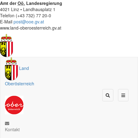
Amt der
Oö.
Landesregierung
4021 Linz • Landhausplatz 1
Telefon (+43 732) 77 20-0
E-Mail
post@ooe.gv.at
www.land-oberoesterreich.gv.at
Land
Oberösterreich
Kontakt