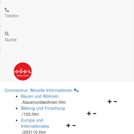
.
Telefon
.
Suche
.
Coronavirus: Aktuelle Informationen
Bauen und Wohnen
Navigationsm
.
/bauenundwohnen.htm
öffnen
Bildung und Forschung
Navigationsmenü
und
.
/133.htm
öffnen
schließen
Europa und
Navigationsmenü
und
Internationales
öffnen
schließen
.
/203110.htm