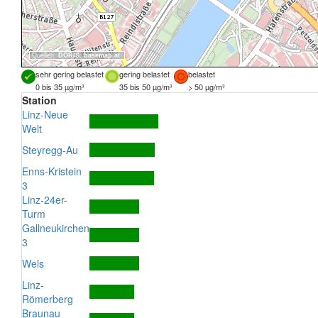
Quellen:
DORIS
,
basemap.at
sehr gering belastet
gering belastet
belastet
0 bis 35 µg/m³
35 bis 50 µg/m³
> 50 µg/m³
Station
Linz-Neue
Welt
Steyregg-Au
Enns-Kristein
3
Linz-24er-
Turm
Gallneukirchen
3
Wels
Linz-
Römerberg
Braunau