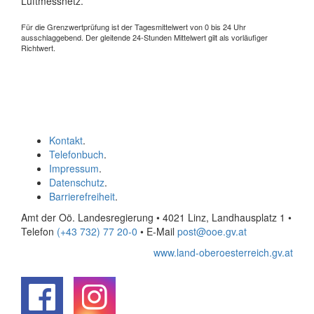
Luftmessnetz.
Für die Grenzwertprüfung ist der Tagesmittelwert von 0 bis 24 Uhr
ausschlaggebend. Der gleitende 24-Stunden Mittelwert gilt als vorläufiger
Richtwert.
Kontakt
.
Telefonbuch
.
Impressum
.
Datenschutz
.
Barrierefreiheit
.
Amt der Oö. Landesregierung • 4021 Linz, Landhausplatz 1
•
Telefon
(+43 732) 77 20-0
• E-Mail
post@ooe.gv.at
www.land-oberoesterreich.gv.at