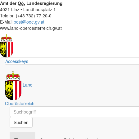
Amt der
Oö.
Landesregierung
4021 Linz • Landhausplatz 1
Telefon (+43 732) 77 20-0
E-Mail
post@ooe.gv.at
www.land-oberoesterreich.gv.at
Accesskeys
Land
Oberösterreich
Schnellsuche
Schnellsuche
Suchen