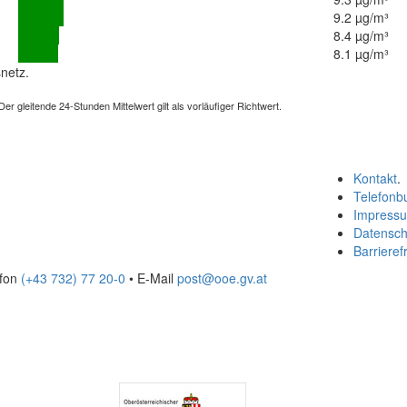
9.2 µg/m³
8.4 µg/m³
8.1 µg/m³
netz.
 gleitende 24-Stunden Mittelwert gilt als vorläufiger Richtwert.
Kontakt
.
Telefonb
Impress
Datensch
Barrierefr
efon
(+43 732) 77 20-0
• E-Mail
post@ooe.gv.at