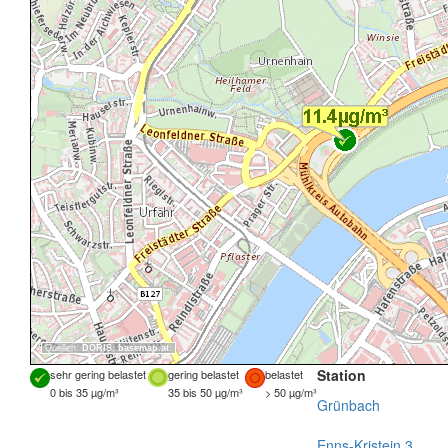
Quellen:
DORIS
,
basemap.at
Station
sehr gering belastet
gering belastet
belastet
0 bis 35 µg/m³
35 bis 50 µg/m³
> 50 µg/m³
Grünbach
Enns-Kristein 3