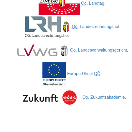
Oö.
Landtag
.
Oö.
Landesrechnungshof
.
Oö.
Landesverwaltungsgericht
.
Europe Direct
OÖ
.
Oö.
Zukunftsakademie
.