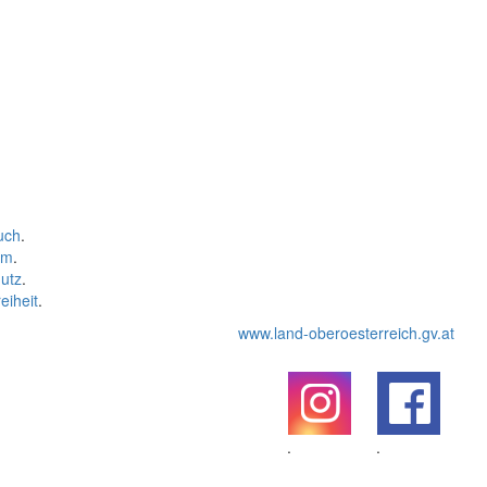
uch
.
um
.
utz
.
eiheit
.
www.land-oberoesterreich.gv.at
.
.