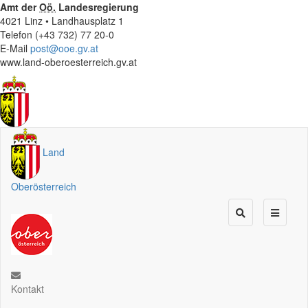
Amt der
Oö.
Landesregierung
4021 Linz • Landhausplatz 1
Telefon (+43 732) 77 20-0
E-Mail
post@ooe.gv.at
www.land-oberoesterreich.gv.at
Land
Oberösterreich
Kontakt