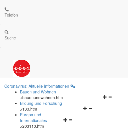
.
Telefon
.
Suche
.
Coronavirus: Aktuelle Informationen
Bauen und Wohnen
Navigationsm
.
/bauenundwohnen.htm
öffnen
Bildung und Forschung
Navigationsmenü
und
.
/133.htm
öffnen
schließen
Europa und
Navigationsmenü
und
Internationales
öffnen
schließen
.
/203110.htm