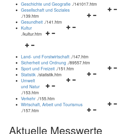
und
Geschichte und Geografie
.
/141017.htm
schließen
Navigationsm
Gesellschaft und Soziales
Navigationsmenü
öffnen
.
/139.htm
öffnen
und
Gesundheit
.
/141.htm
Navigationsmenü
und
schließen
Kultur
Navigationsmenü
öffnen
schließen
.
/kultur.htm
öffnen
und
Navigationsmenü
und
schließen
öffnen
schließen
Land- und Forstwirtschaft
.
/147.htm
und
Sicherheit und Ordnung
.
/89557.htm
schließen
Navigationsm
Sport und Freizeit
.
/151.htm
Navigationsmenü
öffnen
Statistik
.
/statistik.htm
Navigationsmenü
öffnen
und
Umwelt
Navigationsmenü
öffnen
und
schließen
und Natur
öffnen
und
schließen
.
/153.htm
und
schließen
Verkehr
.
/155.htm
schließen
Navigationsm
Wirtschaft, Arbeit und Tourismus
Navigationsmenü
öffnen
.
/157.htm
öffnen
und
und
schließen
Aktuelle Messwerte
schließen