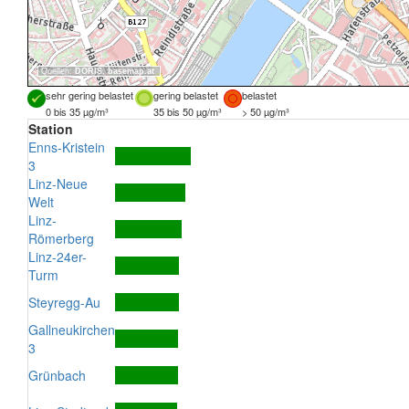
Quellen:
DORIS
,
basemap.at
sehr gering belastet
gering belastet
belastet
0 bis 35 µg/m³
35 bis 50 µg/m³
> 50 µg/m³
Station
Enns-Kristein
3
Linz-Neue
Welt
Linz-
Römerberg
Linz-24er-
Turm
Steyregg-Au
Gallneukirchen
3
Grünbach