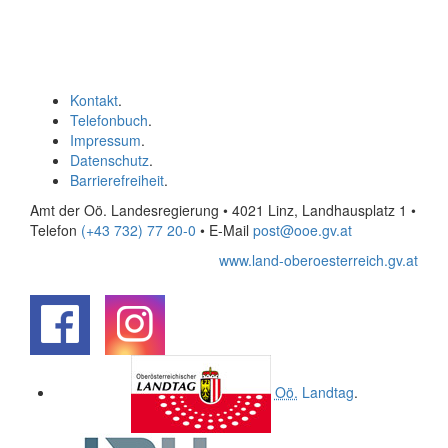
Kontakt
.
Telefonbuch
.
Impressum
.
Datenschutz
.
Barrierefreiheit
.
Amt der Oö. Landesregierung • 4021 Linz, Landhausplatz 1
•
Telefon
(+43 732) 77 20-0
• E-Mail
post@ooe.gv.at
www.land-oberoesterreich.gv.at
.
.
Oö.
Landtag
.