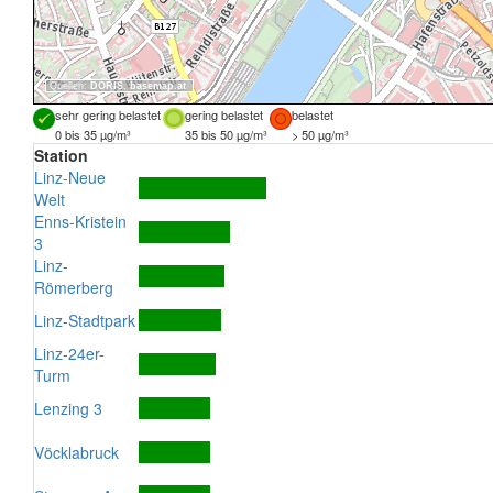
Quellen:
DORIS
,
basemap.at
sehr gering belastet
gering belastet
belastet
0 bis 35 µg/m³
35 bis 50 µg/m³
> 50 µg/m³
Station
Linz-Neue
Welt
Enns-Kristein
3
Linz-
Römerberg
Linz-Stadtpark
Linz-24er-
Turm
Lenzing 3
Vöcklabruck