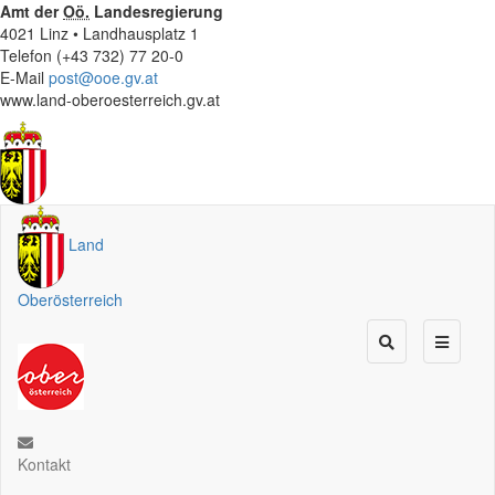
Amt der
Oö.
Landesregierung
4021 Linz • Landhausplatz 1
Telefon (+43 732) 77 20-0
E-Mail
post@ooe.gv.at
www.land-oberoesterreich.gv.at
Land
Oberösterreich
Kontakt