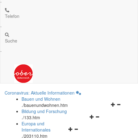
.
Telefon
.
Suche
.
Coronavirus: Aktuelle Informationen
Bauen und Wohnen
Navigationsm
.
/bauenundwohnen.htm
öffnen
Bildung und Forschung
Navigationsmenü
und
.
/133.htm
öffnen
schließen
Europa und
Navigationsmenü
und
Internationales
öffnen
schließen
.
/203110.htm