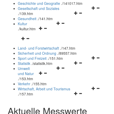
und
Geschichte und Geografie
.
/141017.htm
schließen
Navigationsm
Gesellschaft und Soziales
Navigationsmenü
öffnen
.
/139.htm
öffnen
und
Gesundheit
.
/141.htm
Navigationsmenü
und
schließen
Kultur
Navigationsmenü
öffnen
schließen
.
/kultur.htm
öffnen
und
Navigationsmenü
und
schließen
öffnen
schließen
Land- und Forstwirtschaft
.
/147.htm
und
Sicherheit und Ordnung
.
/89557.htm
schließen
Navigationsm
Sport und Freizeit
.
/151.htm
Navigationsmenü
öffnen
Statistik
.
/statistik.htm
Navigationsmenü
öffnen
und
Umwelt
Navigationsmenü
öffnen
und
schließen
und Natur
öffnen
und
schließen
.
/153.htm
und
schließen
Verkehr
.
/155.htm
schließen
Navigationsm
Wirtschaft, Arbeit und Tourismus
Navigationsmenü
öffnen
.
/157.htm
öffnen
und
und
schließen
Aktuelle Messwerte
schließen