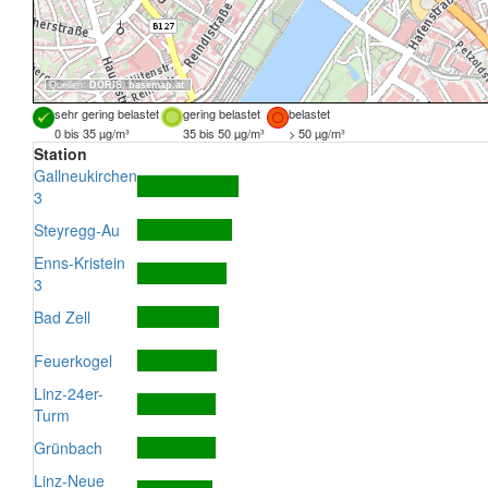
Quellen:
DORIS
,
basemap.at
sehr gering belastet
gering belastet
belastet
0 bis 35 µg/m³
35 bis 50 µg/m³
> 50 µg/m³
Station
Gallneukirchen
3
Steyregg-Au
Enns-Kristein
3
Bad Zell
Feuerkogel
Linz-24er-
Turm
Grünbach
Linz-Neue