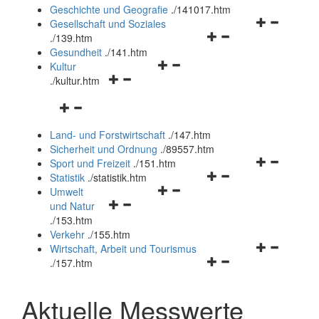
und
Geschichte und Geografie
.
/141017.htm
schließen
Navigationsm
Gesellschaft und Soziales
Navigationsmenü
öffnen
.
/139.htm
öffnen
und
Gesundheit
.
/141.htm
Navigationsmenü
und
schließen
Kultur
Navigationsmenü
öffnen
schließen
.
/kultur.htm
öffnen
und
Navigationsmenü
und
schließen
öffnen
schließen
Land- und Forstwirtschaft
.
/147.htm
und
Sicherheit und Ordnung
.
/89557.htm
schließen
Navigationsm
Sport und Freizeit
.
/151.htm
Navigationsmenü
öffnen
Statistik
.
/statistik.htm
Navigationsmenü
öffnen
und
Umwelt
Navigationsmenü
öffnen
und
schließen
und Natur
öffnen
und
schließen
.
/153.htm
und
schließen
Verkehr
.
/155.htm
schließen
Navigationsm
Wirtschaft, Arbeit und Tourismus
Navigationsmenü
öffnen
.
/157.htm
öffnen
und
und
schließen
Aktuelle Messwerte
schließen