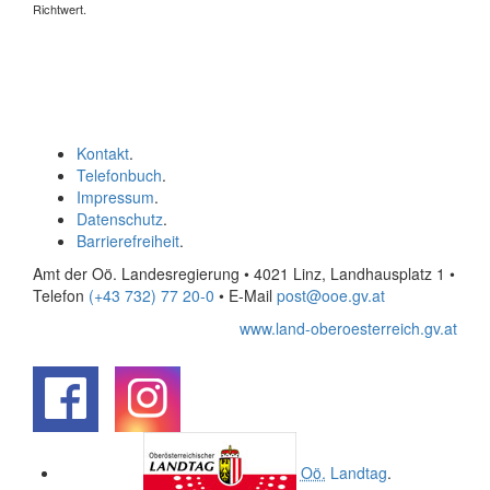
Richtwert.
Kontakt
.
Telefonbuch
.
Impressum
.
Datenschutz
.
Barrierefreiheit
.
Amt der Oö. Landesregierung • 4021 Linz, Landhausplatz 1
•
Telefon
(+43 732) 77 20-0
• E-Mail
post@ooe.gv.at
www.land-oberoesterreich.gv.at
.
.
Oö.
Landtag
.