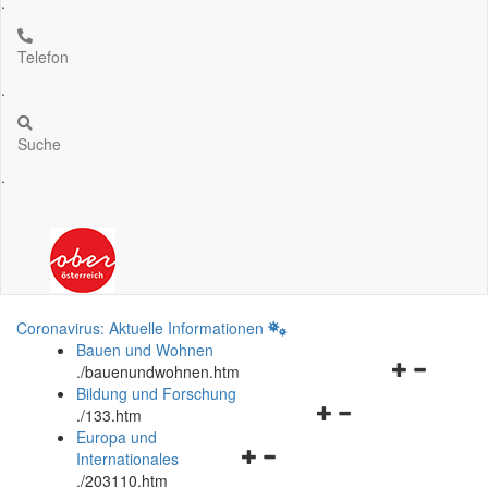
.
Telefon
.
Suche
.
Coronavirus: Aktuelle Informationen
Bauen und Wohnen
Navigationsm
.
/bauenundwohnen.htm
öffnen
Bildung und Forschung
Navigationsmenü
und
.
/133.htm
öffnen
schließen
Europa und
Navigationsmenü
und
Internationales
öffnen
schließen
.
/203110.htm