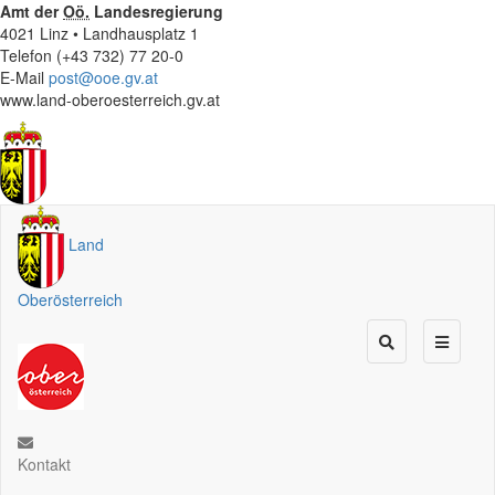
Amt der
Oö.
Landesregierung
4021 Linz • Landhausplatz 1
Telefon (+43 732) 77 20-0
E-Mail
post@ooe.gv.at
www.land-oberoesterreich.gv.at
Land
Oberösterreich
Kontakt