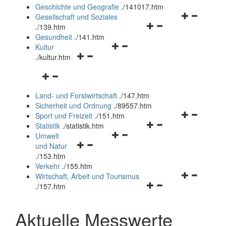
und
Geschichte und Geografie
.
/141017.htm
schließen
Navigationsm
Gesellschaft und Soziales
Navigationsmenü
öffnen
.
/139.htm
öffnen
und
Gesundheit
.
/141.htm
Navigationsmenü
und
schließen
Kultur
Navigationsmenü
öffnen
schließen
.
/kultur.htm
öffnen
und
Navigationsmenü
und
schließen
öffnen
schließen
Land- und Forstwirtschaft
.
/147.htm
und
Sicherheit und Ordnung
.
/89557.htm
schließen
Navigationsm
Sport und Freizeit
.
/151.htm
Navigationsmenü
öffnen
Statistik
.
/statistik.htm
Navigationsmenü
öffnen
und
Umwelt
Navigationsmenü
öffnen
und
schließen
und Natur
öffnen
und
schließen
.
/153.htm
und
schließen
Verkehr
.
/155.htm
schließen
Navigationsm
Wirtschaft, Arbeit und Tourismus
Navigationsmenü
öffnen
.
/157.htm
öffnen
und
und
schließen
Aktuelle Messwerte
schließen