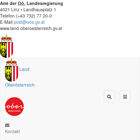
Amt der
Oö.
Landesregierung
4021 Linz • Landhausplatz 1
Telefon (+43 732) 77 20-0
E-Mail
post@ooe.gv.at
www.land-oberoesterreich.gv.at
Land
Oberösterreich
Kontakt