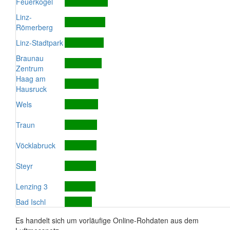
Feuerkogel
Linz-
Römerberg
Linz-Stadtpark
Braunau
Zentrum
Haag am
Hausruck
Wels
Traun
Vöcklabruck
Steyr
Lenzing 3
Bad Ischl
Es handelt sich um vorläufige Online-Rohdaten aus dem