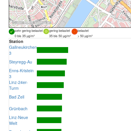
Quellen:
DORIS
,
basemap.at
sehr gering belastet
gering belastet
belastet
0 bis 35 µg/m³
35 bis 50 µg/m³
> 50 µg/m³
Station
Gallneukirchen
3
Steyregg-Au
Enns-Kristein
3
Linz-24er-
Turm
Bad Zell
Grünbach
Linz-Neue
Welt