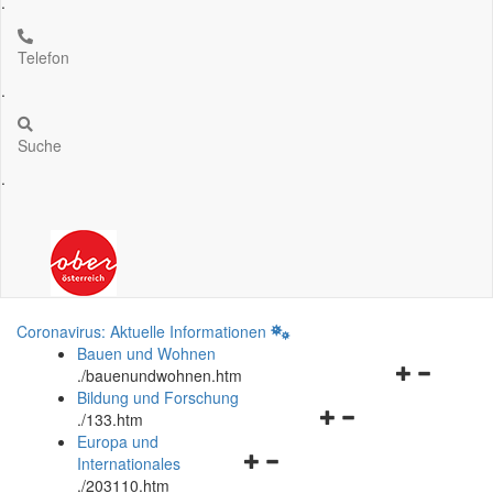
.
Telefon
.
Suche
.
Coronavirus: Aktuelle Informationen
Bauen und Wohnen
Navigationsm
.
/bauenundwohnen.htm
öffnen
Bildung und Forschung
Navigationsmenü
und
.
/133.htm
öffnen
schließen
Europa und
Navigationsmenü
und
Internationales
öffnen
schließen
.
/203110.htm