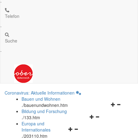
.
Telefon
.
Suche
.
Coronavirus: Aktuelle Informationen
Bauen und Wohnen
Navigationsm
.
/bauenundwohnen.htm
öffnen
Bildung und Forschung
Navigationsmenü
und
.
/133.htm
öffnen
schließen
Europa und
Navigationsmenü
und
Internationales
öffnen
schließen
.
/203110.htm