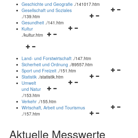
und
Geschichte und Geografie
.
/141017.htm
schließen
Navigationsm
Gesellschaft und Soziales
Navigationsmenü
öffnen
.
/139.htm
öffnen
und
Gesundheit
.
/141.htm
Navigationsmenü
und
schließen
Kultur
Navigationsmenü
öffnen
schließen
.
/kultur.htm
öffnen
und
Navigationsmenü
und
schließen
öffnen
schließen
Land- und Forstwirtschaft
.
/147.htm
und
Sicherheit und Ordnung
.
/89557.htm
schließen
Navigationsm
Sport und Freizeit
.
/151.htm
Navigationsmenü
öffnen
Statistik
.
/statistik.htm
Navigationsmenü
öffnen
und
Umwelt
Navigationsmenü
öffnen
und
schließen
und Natur
öffnen
und
schließen
.
/153.htm
und
schließen
Verkehr
.
/155.htm
schließen
Navigationsm
Wirtschaft, Arbeit und Tourismus
Navigationsmenü
öffnen
.
/157.htm
öffnen
und
und
schließen
Aktuelle Messwerte
schließen