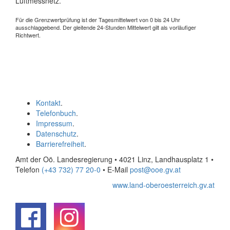
Luftmessnetz.
Für die Grenzwertprüfung ist der Tagesmittelwert von 0 bis 24 Uhr
ausschlaggebend. Der gleitende 24-Stunden Mittelwert gilt als vorläufiger
Richtwert.
Kontakt
.
Telefonbuch
.
Impressum
.
Datenschutz
.
Barrierefreiheit
.
Amt der Oö. Landesregierung • 4021 Linz, Landhausplatz 1
•
Telefon
(+43 732) 77 20-0
• E-Mail
post@ooe.gv.at
www.land-oberoesterreich.gv.at