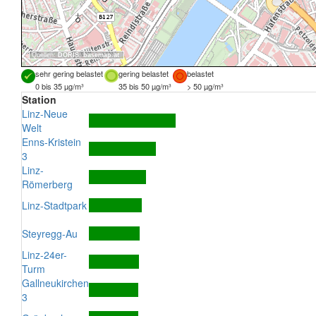
Quellen:
DORIS
,
basemap.at
sehr gering belastet
gering belastet
belastet
0 bis 35 µg/m³
35 bis 50 µg/m³
> 50 µg/m³
Station
Linz-Neue
Welt
Enns-Kristein
3
Linz-
Römerberg
Linz-Stadtpark
Steyregg-Au
Linz-24er-
Turm
Gallneukirchen
3