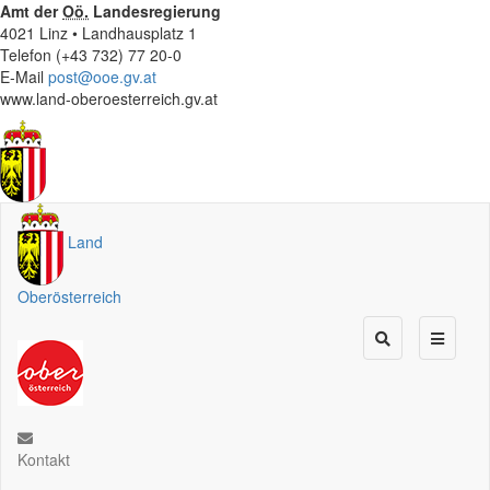
Amt der
Oö.
Landesregierung
4021 Linz • Landhausplatz 1
Telefon (+43 732) 77 20-0
E-Mail
post@ooe.gv.at
www.land-oberoesterreich.gv.at
Land
Oberösterreich
Kontakt