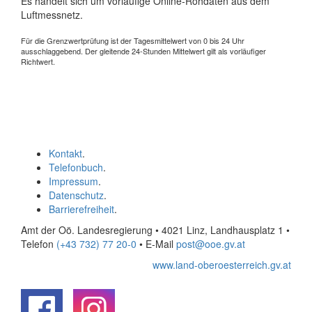
Es handelt sich um vorläufige Online-Rohdaten aus dem
Luftmessnetz.
Für die Grenzwertprüfung ist der Tagesmittelwert von 0 bis 24 Uhr
ausschlaggebend. Der gleitende 24-Stunden Mittelwert gilt als vorläufiger
Richtwert.
Kontakt
.
Telefonbuch
.
Impressum
.
Datenschutz
.
Barrierefreiheit
.
Amt der Oö. Landesregierung • 4021 Linz, Landhausplatz 1
•
Telefon
(+43 732) 77 20-0
• E-Mail
post@ooe.gv.at
www.land-oberoesterreich.gv.at