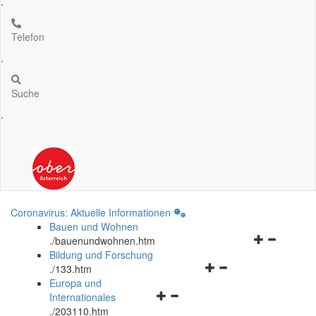
.
Telefon
.
Suche
.
Coronavirus: Aktuelle Informationen
Bauen und Wohnen
Navigationsm
.
/bauenundwohnen.htm
öffnen
Bildung und Forschung
Navigationsmenü
und
.
/133.htm
öffnen
schließen
Europa und
Navigationsmenü
und
Internationales
öffnen
schließen
.
/203110.htm