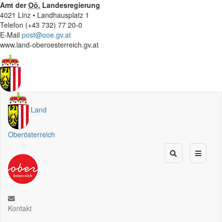
Amt der
Oö.
Landesregierung
4021 Linz • Landhausplatz 1
Telefon (+43 732) 77 20-0
E-Mail
post@ooe.gv.at
www.land-oberoesterreich.gv.at
Land
Oberösterreich
Kontakt