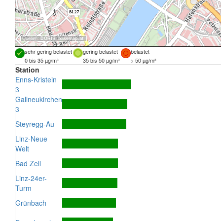
Quellen:
DORIS
,
basemap.at
sehr gering belastet
gering belastet
belastet
0 bis 35 µg/m³
35 bis 50 µg/m³
> 50 µg/m³
Station
Enns-Kristein
3
Gallneukirchen
3
Steyregg-Au
Linz-Neue
Welt
Bad Zell
Linz-24er-
Turm
Grünbach