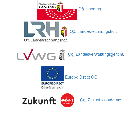
Oö.
Landtag
.
Oö.
Landesrechnungshof
.
Oö.
Landesverwaltungsgericht
.
Europe Direct
OÖ
.
Oö.
Zukunftsakademie
.