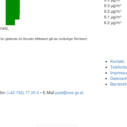
9.3 µg/m³
9.2 µg/m³
9.1 µg/m³
6.2 µg/m³
netz.
 gleitende 24-Stunden Mittelwert gilt als vorläufiger Richtwert.
Kontakt
.
Telefonb
Impress
Datensch
Barrierefr
efon
(+43 732) 77 20-0
• E-Mail
post@ooe.gv.at