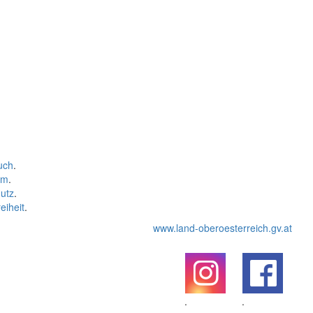
uch
.
um
.
utz
.
eiheit
.
www.land-oberoesterreich.gv.at
.
.