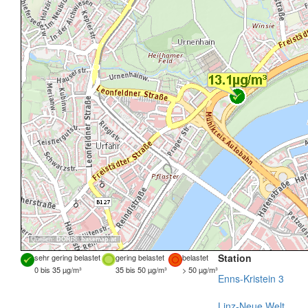
Quellen:
DORIS
,
basemap.at
Station
sehr gering belastet
gering belastet
belastet
0 bis 35 µg/m³
35 bis 50 µg/m³
> 50 µg/m³
Enns-Kristein 3
Linz-Neue Welt