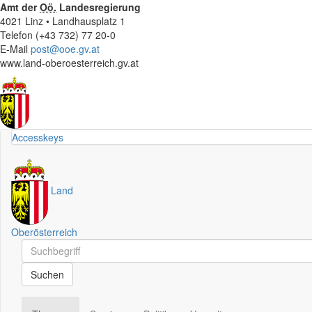
Amt der
Oö.
Landesregierung
4021 Linz • Landhausplatz 1
Telefon (+43 732) 77 20-0
E-Mail
post@ooe.gv.at
www.land-oberoesterreich.gv.at
Accesskeys
Land
Oberösterreich
Schnellsuche
Schnellsuche
Suchen