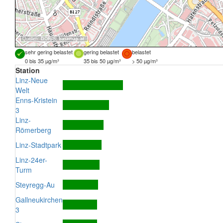
Quellen:
DORIS
,
basemap.at
sehr gering belastet
gering belastet
belastet
0 bis 35 µg/m³
35 bis 50 µg/m³
> 50 µg/m³
Station
Linz-Neue
Welt
Enns-Kristein
3
Linz-
Römerberg
Linz-Stadtpark
Linz-24er-
Turm
Steyregg-Au
Gallneukirchen
3