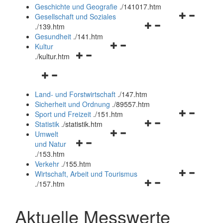
und
Geschichte und Geografie
.
/141017.htm
schließen
Navigationsm
Gesellschaft und Soziales
Navigationsmenü
öffnen
.
/139.htm
öffnen
und
Gesundheit
.
/141.htm
Navigationsmenü
und
schließen
Kultur
Navigationsmenü
öffnen
schließen
.
/kultur.htm
öffnen
und
Navigationsmenü
und
schließen
öffnen
schließen
Land- und Forstwirtschaft
.
/147.htm
und
Sicherheit und Ordnung
.
/89557.htm
schließen
Navigationsm
Sport und Freizeit
.
/151.htm
Navigationsmenü
öffnen
Statistik
.
/statistik.htm
Navigationsmenü
öffnen
und
Umwelt
Navigationsmenü
öffnen
und
schließen
und Natur
öffnen
und
schließen
.
/153.htm
und
schließen
Verkehr
.
/155.htm
schließen
Navigationsm
Wirtschaft, Arbeit und Tourismus
Navigationsmenü
öffnen
.
/157.htm
öffnen
und
und
schließen
Aktuelle Messwerte
schließen