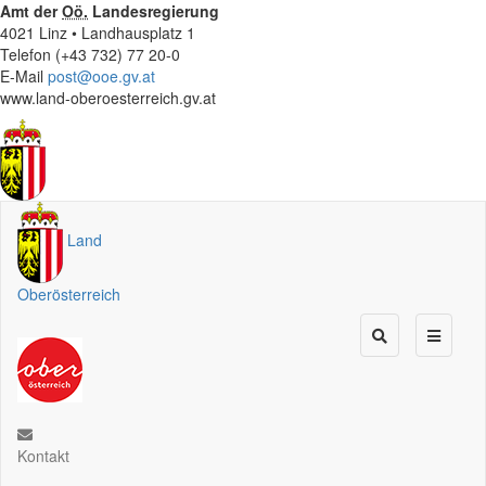
Amt der
Oö.
Landesregierung
4021 Linz • Landhausplatz 1
Telefon (+43 732) 77 20-0
E-Mail
post@ooe.gv.at
www.land-oberoesterreich.gv.at
Land
Oberösterreich
Kontakt