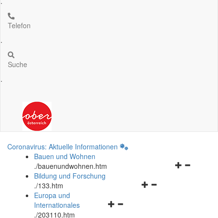
.
Telefon
.
Suche
.
Coronavirus: Aktuelle Informationen
Bauen und Wohnen
Navigationsm
.
/bauenundwohnen.htm
öffnen
Bildung und Forschung
Navigationsmenü
und
.
/133.htm
öffnen
schließen
Europa und
Navigationsmenü
und
Internationales
öffnen
schließen
.
/203110.htm