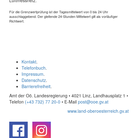
Luftmessnetz.
Für die Grenzwertprüfung ist der Tagesmittelwert von 0 bis 24 Uhr
ausschlaggebend. Der gleitende 24-Stunden Mittelwert gilt als vorläufiger
Richtwert.
Kontakt
.
Telefonbuch
.
Impressum
.
Datenschutz
.
Barrierefreiheit
.
Amt der Oö. Landesregierung • 4021 Linz, Landhausplatz 1
•
Telefon
(+43 732) 77 20-0
• E-Mail
post@ooe.gv.at
www.land-oberoesterreich.gv.at