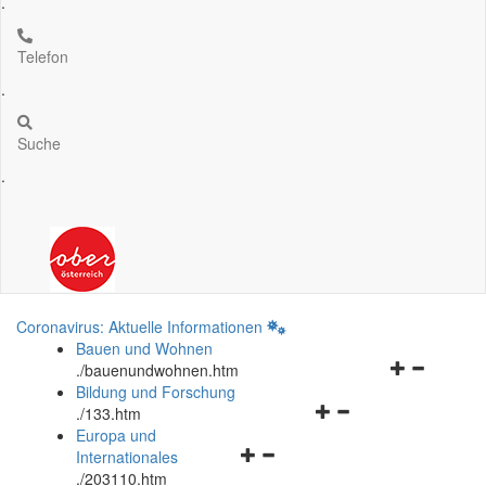
.
Telefon
.
Suche
.
Coronavirus: Aktuelle Informationen
Bauen und Wohnen
Navigationsm
.
/bauenundwohnen.htm
öffnen
Bildung und Forschung
Navigationsmenü
und
.
/133.htm
öffnen
schließen
Europa und
Navigationsmenü
und
Internationales
öffnen
schließen
.
/203110.htm