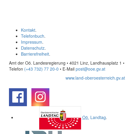
Kontakt
.
Telefonbuch
.
Impressum
.
Datenschutz
.
Barrierefreiheit
.
Amt der Oö. Landesregierung • 4021 Linz, Landhausplatz 1
•
Telefon
(+43 732) 77 20-0
• E-Mail
post@ooe.gv.at
www.land-oberoesterreich.gv.at
.
.
Oö.
Landtag
.