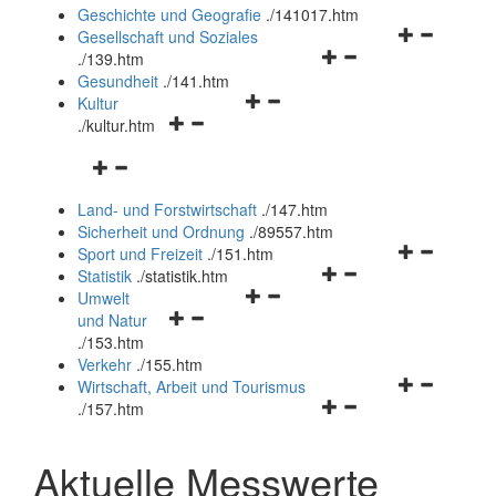
und
Geschichte und Geografie
.
/141017.htm
schließen
Navigationsm
Gesellschaft und Soziales
Navigationsmenü
öffnen
.
/139.htm
öffnen
und
Gesundheit
.
/141.htm
Navigationsmenü
und
schließen
Kultur
Navigationsmenü
öffnen
schließen
.
/kultur.htm
öffnen
und
Navigationsmenü
und
schließen
öffnen
schließen
Land- und Forstwirtschaft
.
/147.htm
und
Sicherheit und Ordnung
.
/89557.htm
schließen
Navigationsm
Sport und Freizeit
.
/151.htm
Navigationsmenü
öffnen
Statistik
.
/statistik.htm
Navigationsmenü
öffnen
und
Umwelt
Navigationsmenü
öffnen
und
schließen
und Natur
öffnen
und
schließen
.
/153.htm
und
schließen
Verkehr
.
/155.htm
schließen
Navigationsm
Wirtschaft, Arbeit und Tourismus
Navigationsmenü
öffnen
.
/157.htm
öffnen
und
und
schließen
Aktuelle Messwerte
schließen