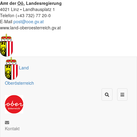
Amt der
Oö.
Landesregierung
4021 Linz • Landhausplatz 1
Telefon (+43 732) 77 20-0
E-Mail
post@ooe.gv.at
www.land-oberoesterreich.gv.at
Land
Oberösterreich
Kontakt