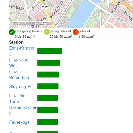
Quellen:
DORIS
,
basemap.at
sehr gering belastet
gering belastet
belastet
0 bis 35 µg/m³
35 bis 50 µg/m³
> 50 µg/m³
Station
Enns-Kristein
3
Linz-Neue
Welt
Linz-
Römerberg
Steyregg-Au
Linz-24er-
Turm
Gallneukirchen
3
Feuerkogel