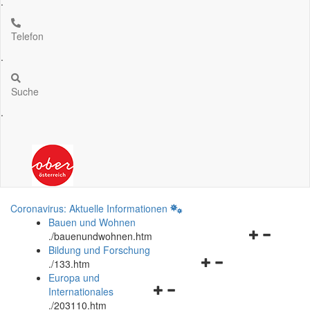
.
Telefon
.
Suche
.
Coronavirus: Aktuelle Informationen
Bauen und Wohnen
Navigationsm
.
/bauenundwohnen.htm
öffnen
Bildung und Forschung
Navigationsmenü
und
.
/133.htm
öffnen
schließen
Europa und
Navigationsmenü
und
Internationales
öffnen
schließen
.
/203110.htm