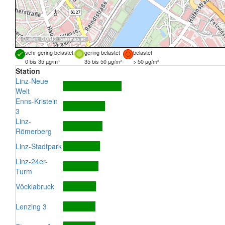
Quellen:
DORIS
,
basemap.at
sehr gering belastet
gering belastet
belastet
0 bis 35 µg/m³
35 bis 50 µg/m³
> 50 µg/m³
Station
Linz-Neue
Welt
Enns-Kristein
3
Linz-
Römerberg
Linz-Stadtpark
Linz-24er-
Turm
Vöcklabruck
Lenzing 3