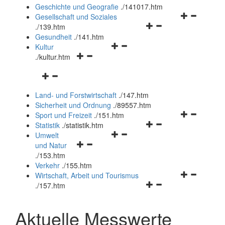
und
Geschichte und Geografie
.
/141017.htm
schließen
Navigationsm
Gesellschaft und Soziales
Navigationsmenü
öffnen
.
/139.htm
öffnen
und
Gesundheit
.
/141.htm
Navigationsmenü
und
schließen
Kultur
Navigationsmenü
öffnen
schließen
.
/kultur.htm
öffnen
und
Navigationsmenü
und
schließen
öffnen
schließen
Land- und Forstwirtschaft
.
/147.htm
und
Sicherheit und Ordnung
.
/89557.htm
schließen
Navigationsm
Sport und Freizeit
.
/151.htm
Navigationsmenü
öffnen
Statistik
.
/statistik.htm
Navigationsmenü
öffnen
und
Umwelt
Navigationsmenü
öffnen
und
schließen
und Natur
öffnen
und
schließen
.
/153.htm
und
schließen
Verkehr
.
/155.htm
schließen
Navigationsm
Wirtschaft, Arbeit und Tourismus
Navigationsmenü
öffnen
.
/157.htm
öffnen
und
und
schließen
Aktuelle Messwerte
schließen