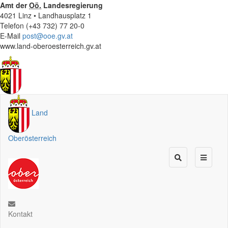
Amt der
Oö.
Landesregierung
4021 Linz • Landhausplatz 1
Telefon (+43 732) 77 20-0
E-Mail
post@ooe.gv.at
www.land-oberoesterreich.gv.at
Land
Oberösterreich
Kontakt