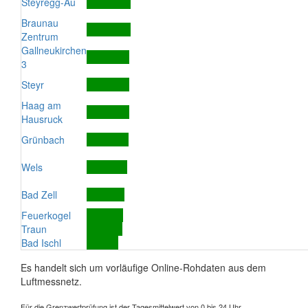
Steyregg-Au
Braunau
Zentrum
Gallneukirchen
3
Steyr
Haag am
Hausruck
Grünbach
Wels
Bad Zell
Feuerkogel
Traun
Bad Ischl
Es handelt sich um vorläufige Online-Rohdaten aus dem
Luftmessnetz.
Für die Grenzwertprüfung ist der Tagesmittelwert von 0 bis 24 Uhr