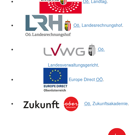
Oö.
Landtag
.
Oö.
Landesrechnungshof
.
Oö.
Landesverwaltungsgericht
.
Europe Direct
OÖ
.
Oö.
Zukunftsakademie
.