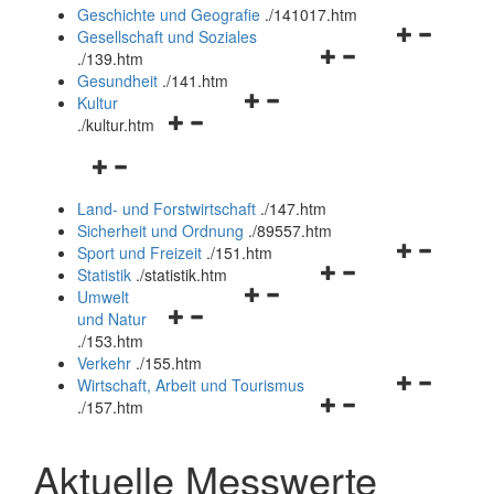
und
Geschichte und Geografie
.
/141017.htm
schließen
Navigationsm
Gesellschaft und Soziales
Navigationsmenü
öffnen
.
/139.htm
öffnen
und
Gesundheit
.
/141.htm
Navigationsmenü
und
schließen
Kultur
Navigationsmenü
öffnen
schließen
.
/kultur.htm
öffnen
und
Navigationsmenü
und
schließen
öffnen
schließen
Land- und Forstwirtschaft
.
/147.htm
und
Sicherheit und Ordnung
.
/89557.htm
schließen
Navigationsm
Sport und Freizeit
.
/151.htm
Navigationsmenü
öffnen
Statistik
.
/statistik.htm
Navigationsmenü
öffnen
und
Umwelt
Navigationsmenü
öffnen
und
schließen
und Natur
öffnen
und
schließen
.
/153.htm
und
schließen
Verkehr
.
/155.htm
schließen
Navigationsm
Wirtschaft, Arbeit und Tourismus
Navigationsmenü
öffnen
.
/157.htm
öffnen
und
und
schließen
Aktuelle Messwerte
schließen