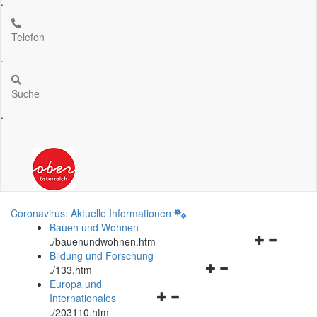
.
Telefon
.
Suche
.
Coronavirus: Aktuelle Informationen
Bauen und Wohnen
Navigationsm
.
/bauenundwohnen.htm
öffnen
Bildung und Forschung
Navigationsmenü
und
.
/133.htm
öffnen
schließen
Europa und
Navigationsmenü
und
Internationales
öffnen
schließen
.
/203110.htm