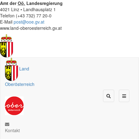
Amt der
Oö.
Landesregierung
4021 Linz • Landhausplatz 1
Telefon (+43 732) 77 20-0
E-Mail
post@ooe.gv.at
www.land-oberoesterreich.gv.at
Land
Oberösterreich
Kontakt