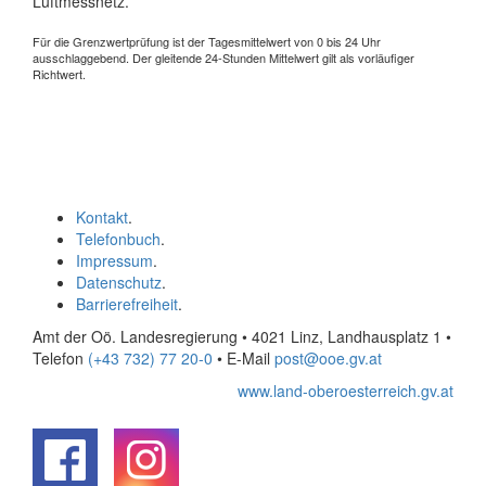
Luftmessnetz.
Für die Grenzwertprüfung ist der Tagesmittelwert von 0 bis 24 Uhr
ausschlaggebend. Der gleitende 24-Stunden Mittelwert gilt als vorläufiger
Richtwert.
Kontakt
.
Telefonbuch
.
Impressum
.
Datenschutz
.
Barrierefreiheit
.
Amt der Oö. Landesregierung • 4021 Linz, Landhausplatz 1
•
Telefon
(+43 732) 77 20-0
• E-Mail
post@ooe.gv.at
www.land-oberoesterreich.gv.at