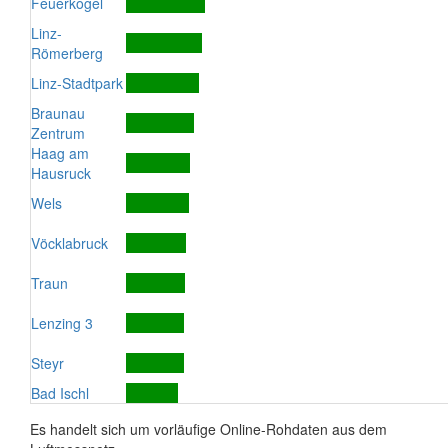
Feuerkogel
Linz-
Römerberg
Linz-Stadtpark
Braunau
Zentrum
Haag am
Hausruck
Wels
Vöcklabruck
Traun
Lenzing 3
Steyr
Bad Ischl
Es handelt sich um vorläufige Online-Rohdaten aus dem