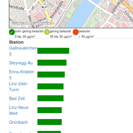
Quellen:
DORIS
,
basemap.at
sehr gering belastet
gering belastet
belastet
0 bis 35 µg/m³
35 bis 50 µg/m³
> 50 µg/m³
Station
Gallneukirchen
3
Steyregg-Au
Enns-Kristein
3
Linz-24er-
Turm
Bad Zell
Linz-Neue
Welt
Grünbach