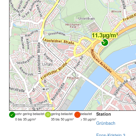
Quellen:
DORIS
,
basemap.at
Station
sehr gering belastet
gering belastet
belastet
0 bis 35 µg/m³
35 bis 50 µg/m³
> 50 µg/m³
Grünbach
Enns-Kristein 3