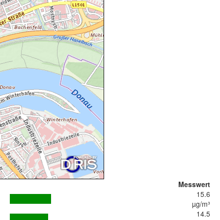
Messwert
15.6
µg/m³
14.5