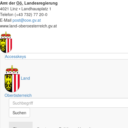
Amt der
Oö.
Landesregierung
4021 Linz • Landhausplatz 1
Telefon (+43 732) 77 20-0
E-Mail
post@ooe.gv.at
www.land-oberoesterreich.gv.at
Accesskeys
Land
Oberösterreich
Schnellsuche
Schnellsuche
Suchen