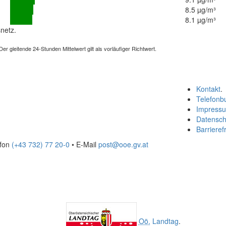
8.5 µg/m³
8.1 µg/m³
netz.
 gleitende 24-Stunden Mittelwert gilt als vorläufiger Richtwert.
Kontakt
.
Telefonb
Impress
Datensch
Barrierefr
efon
(+43 732) 77 20-0
• E-Mail
post@ooe.gv.at
Oö.
Landtag
.