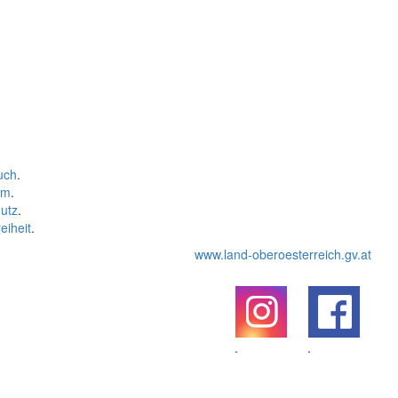
uch
.
um
.
utz
.
eiheit
.
www.land-oberoesterreich.gv.at
.
.