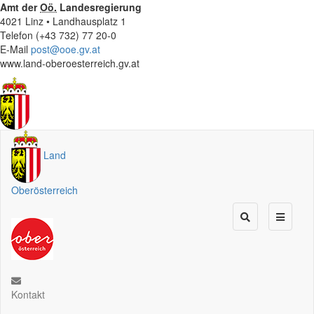
Amt der
Oö.
Landesregierung
4021 Linz • Landhausplatz 1
Telefon (+43 732) 77 20-0
E-Mail
post@ooe.gv.at
www.land-oberoesterreich.gv.at
Land
Oberösterreich
Kontakt