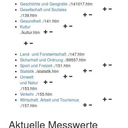
und
Geschichte und Geografie
.
/141017.htm
schließen
Navigationsm
Gesellschaft und Soziales
Navigationsmenü
öffnen
.
/139.htm
öffnen
und
Gesundheit
.
/141.htm
Navigationsmenü
und
schließen
Kultur
Navigationsmenü
öffnen
schließen
.
/kultur.htm
öffnen
und
Navigationsmenü
und
schließen
öffnen
schließen
Land- und Forstwirtschaft
.
/147.htm
und
Sicherheit und Ordnung
.
/89557.htm
schließen
Navigationsm
Sport und Freizeit
.
/151.htm
Navigationsmenü
öffnen
Statistik
.
/statistik.htm
Navigationsmenü
öffnen
und
Umwelt
Navigationsmenü
öffnen
und
schließen
und Natur
öffnen
und
schließen
.
/153.htm
und
schließen
Verkehr
.
/155.htm
schließen
Navigationsm
Wirtschaft, Arbeit und Tourismus
Navigationsmenü
öffnen
.
/157.htm
öffnen
und
und
schließen
Aktuelle Messwerte
schließen