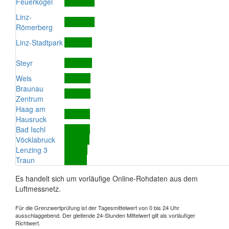
Feuerkogel
Linz-
Römerberg
Linz-Stadtpark
Steyr
Wels
Braunau
Zentrum
Haag am
Hausruck
Bad Ischl
Vöcklabruck
Lenzing 3
Traun
Es handelt sich um vorläufige Online-Rohdaten aus dem
Luftmessnetz.
Für die Grenzwertprüfung ist der Tagesmittelwert von 0 bis 24 Uhr
ausschlaggebend. Der gleitende 24-Stunden Mittelwert gilt als vorläufiger
Richtwert.