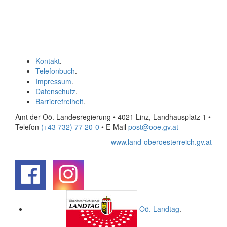
Kontakt
.
Telefonbuch
.
Impressum
.
Datenschutz
.
Barrierefreiheit
.
Amt der Oö. Landesregierung • 4021 Linz, Landhausplatz 1
•
Telefon
(+43 732) 77 20-0
• E-Mail
post@ooe.gv.at
www.land-oberoesterreich.gv.at
.
.
Oö.
Landtag
.