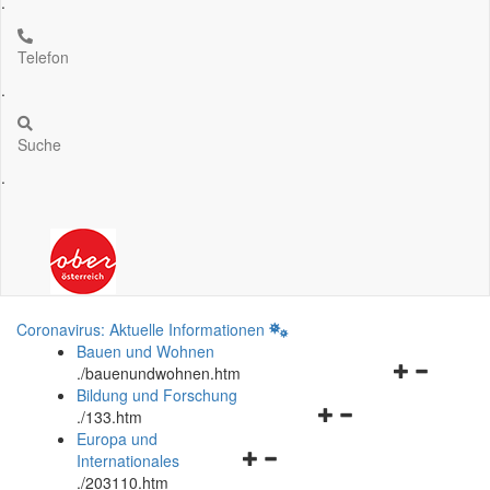
.
Telefon
.
Suche
.
Coronavirus: Aktuelle Informationen
Bauen und Wohnen
Navigationsm
.
/bauenundwohnen.htm
öffnen
Bildung und Forschung
Navigationsmenü
und
.
/133.htm
öffnen
schließen
Europa und
Navigationsmenü
und
Internationales
öffnen
schließen
.
/203110.htm