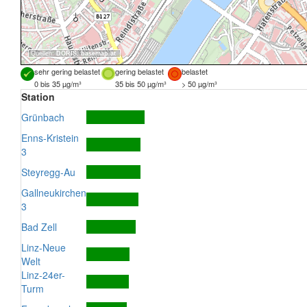
Quellen:
DORIS
,
basemap.at
sehr gering belastet
gering belastet
belastet
0 bis 35 µg/m³
35 bis 50 µg/m³
> 50 µg/m³
Station
Grünbach
Enns-Kristein
3
Steyregg-Au
Gallneukirchen
3
Bad Zell
Linz-Neue
Welt
Linz-24er-
Turm