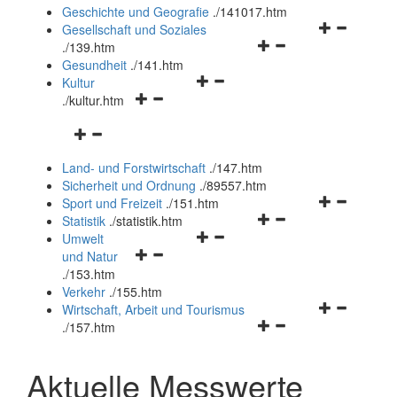
und
Geschichte und Geografie
.
/141017.htm
schließen
Navigationsm
Gesellschaft und Soziales
Navigationsmenü
öffnen
.
/139.htm
öffnen
und
Gesundheit
.
/141.htm
Navigationsmenü
und
schließen
Kultur
Navigationsmenü
öffnen
schließen
.
/kultur.htm
öffnen
und
Navigationsmenü
und
schließen
öffnen
schließen
Land- und Forstwirtschaft
.
/147.htm
und
Sicherheit und Ordnung
.
/89557.htm
schließen
Navigationsm
Sport und Freizeit
.
/151.htm
Navigationsmenü
öffnen
Statistik
.
/statistik.htm
Navigationsmenü
öffnen
und
Umwelt
Navigationsmenü
öffnen
und
schließen
und Natur
öffnen
und
schließen
.
/153.htm
und
schließen
Verkehr
.
/155.htm
schließen
Navigationsm
Wirtschaft, Arbeit und Tourismus
Navigationsmenü
öffnen
.
/157.htm
öffnen
und
und
schließen
Aktuelle Messwerte
schließen