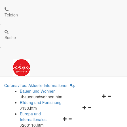
.
Telefon
.
Suche
.
Coronavirus: Aktuelle Informationen
Bauen und Wohnen
Navigationsm
.
/bauenundwohnen.htm
öffnen
Bildung und Forschung
Navigationsmenü
und
.
/133.htm
öffnen
schließen
Europa und
Navigationsmenü
und
Internationales
öffnen
schließen
.
/203110.htm