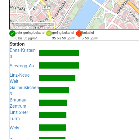
Quellen:
DORIS
,
basemap.at
sehr gering belastet
gering belastet
belastet
0 bis 35 µg/m³
35 bis 50 µg/m³
> 50 µg/m³
Station
Enns-Kristein
3
Steyregg-Au
Linz-Neue
Welt
Gallneukirchen
3
Braunau
Zentrum
Linz-24er-
Turm
Wels