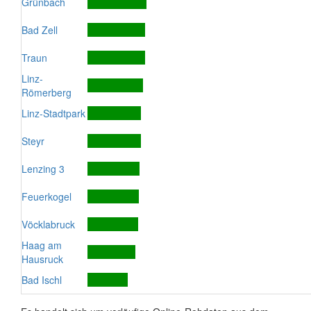
Grünbach
Bad Zell
Traun
Linz-
Römerberg
Linz-Stadtpark
Steyr
Lenzing 3
Feuerkogel
Vöcklabruck
Haag am
Hausruck
Bad Ischl