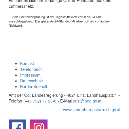
Es handelt sich um vorläufige Online-Rohdaten aus dem
Luftmessnetz.
Für die Grenzwertprüfung ist der Tagesmittelwert von 0 bis 24 Uhr
ausschlaggebend. Der gleitende 24-Stunden Mittelwert gilt als vorläufiger
Richtwert.
Kontakt
.
Telefonbuch
.
Impressum
.
Datenschutz
.
Barrierefreiheit
.
Amt der Oö. Landesregierung • 4021 Linz, Landhausplatz 1
•
Telefon
(+43 732) 77 20-0
• E-Mail
post@ooe.gv.at
www.land-oberoesterreich.gv.at