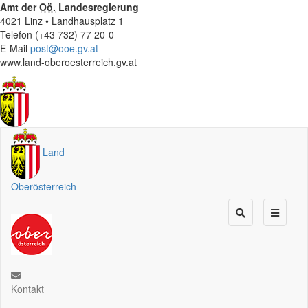
Amt der
Oö.
Landesregierung
4021 Linz • Landhausplatz 1
Telefon (+43 732) 77 20-0
E-Mail
post@ooe.gv.at
www.land-oberoesterreich.gv.at
Land
Oberösterreich
Kontakt