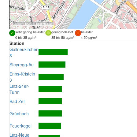
Quellen:
DORIS
,
basemap.at
sehr gering belastet
gering belastet
belastet
0 bis 35 µg/m³
35 bis 50 µg/m³
> 50 µg/m³
Station
Gallneukirchen
3
Steyregg-Au
Enns-Kristein
3
Linz-24er-
Turm
Bad Zell
Grünbach
Feuerkogel
Linz-Neue