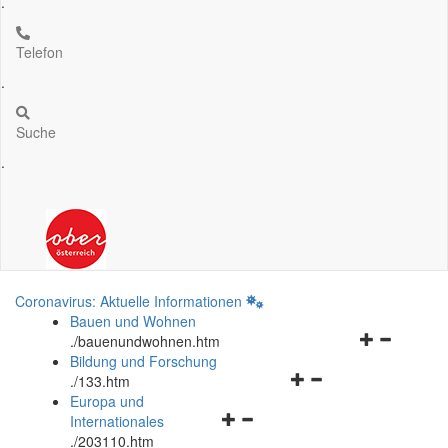
.
Telefon
.
Suche
.
Coronavirus: Aktuelle Informationen
Bauen und Wohnen
Navigationsm
.
/bauenundwohnen.htm
öffnen
Bildung und Forschung
Navigationsmenü
und
.
/133.htm
öffnen
schließen
Europa und
Navigationsmenü
und
Internationales
öffnen
schließen
.
/203110.htm