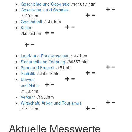
und
Geschichte und Geografie
.
/141017.htm
schließen
Navigationsm
Gesellschaft und Soziales
Navigationsmenü
öffnen
.
/139.htm
öffnen
und
Gesundheit
.
/141.htm
Navigationsmenü
und
schließen
Kultur
Navigationsmenü
öffnen
schließen
.
/kultur.htm
öffnen
und
Navigationsmenü
und
schließen
öffnen
schließen
Land- und Forstwirtschaft
.
/147.htm
und
Sicherheit und Ordnung
.
/89557.htm
schließen
Navigationsm
Sport und Freizeit
.
/151.htm
Navigationsmenü
öffnen
Statistik
.
/statistik.htm
Navigationsmenü
öffnen
und
Umwelt
Navigationsmenü
öffnen
und
schließen
und Natur
öffnen
und
schließen
.
/153.htm
und
schließen
Verkehr
.
/155.htm
schließen
Navigationsm
Wirtschaft, Arbeit und Tourismus
Navigationsmenü
öffnen
.
/157.htm
öffnen
und
und
schließen
Aktuelle Messwerte
schließen