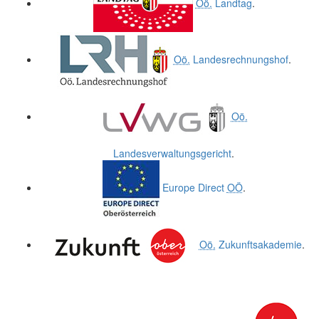
Oö.
Landtag
.
Oö.
Landesrechnungshof
.
Oö.
Landesverwaltungsgericht
.
Europe Direct
OÖ
.
Oö.
Zukunftsakademie
.