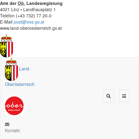
Amt der
Oö.
Landesregierung
4021 Linz • Landhausplatz 1
Telefon (+43 732) 77 20-0
E-Mail
post@ooe.gv.at
www.land-oberoesterreich.gv.at
Land
Oberösterreich
Kontakt