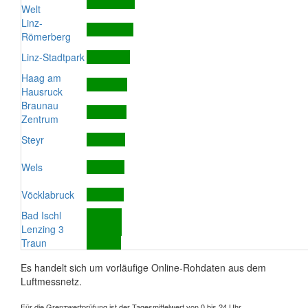
Welt
Linz-
Römerberg
Linz-Stadtpark
Haag am
Hausruck
Braunau
Zentrum
Steyr
Wels
Vöcklabruck
Bad Ischl
Lenzing 3
Traun
Es handelt sich um vorläufige Online-Rohdaten aus dem
Luftmessnetz.
Für die Grenzwertprüfung ist der Tagesmittelwert von 0 bis 24 Uhr