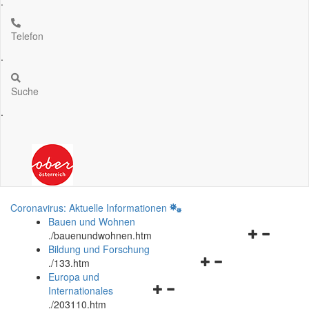
.
Telefon
.
Suche
.
Coronavirus: Aktuelle Informationen
Bauen und Wohnen
Navigationsm
.
/bauenundwohnen.htm
öffnen
Bildung und Forschung
Navigationsmenü
und
.
/133.htm
öffnen
schließen
Europa und
Navigationsmenü
und
Internationales
öffnen
schließen
.
/203110.htm