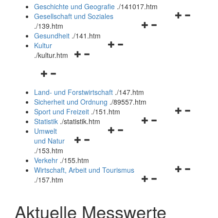
und
Geschichte und Geografie
.
/141017.htm
schließen
Navigationsm
Gesellschaft und Soziales
Navigationsmenü
öffnen
.
/139.htm
öffnen
und
Gesundheit
.
/141.htm
Navigationsmenü
und
schließen
Kultur
Navigationsmenü
öffnen
schließen
.
/kultur.htm
öffnen
und
Navigationsmenü
und
schließen
öffnen
schließen
Land- und Forstwirtschaft
.
/147.htm
und
Sicherheit und Ordnung
.
/89557.htm
schließen
Navigationsm
Sport und Freizeit
.
/151.htm
Navigationsmenü
öffnen
Statistik
.
/statistik.htm
Navigationsmenü
öffnen
und
Umwelt
Navigationsmenü
öffnen
und
schließen
und Natur
öffnen
und
schließen
.
/153.htm
und
schließen
Verkehr
.
/155.htm
schließen
Navigationsm
Wirtschaft, Arbeit und Tourismus
Navigationsmenü
öffnen
.
/157.htm
öffnen
und
und
schließen
Aktuelle Messwerte
schließen