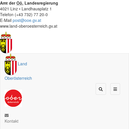
Amt der
Oö.
Landesregierung
4021 Linz • Landhausplatz 1
Telefon (+43 732) 77 20-0
E-Mail
post@ooe.gv.at
www.land-oberoesterreich.gv.at
Land
Oberösterreich
Kontakt