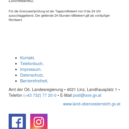
Luftmessnetz.
Für die Grenzwertprüfung ist der Tagesmittelwert von 0 bis 24 Uhr
ausschlaggebend. Der gleitende 24-Stunden Mittelwert gilt als vorläufiger
Richtwert.
Kontakt
.
Telefonbuch
.
Impressum
.
Datenschutz
.
Barrierefreiheit
.
Amt der Oö. Landesregierung • 4021 Linz, Landhausplatz 1
•
Telefon
(+43 732) 77 20-0
• E-Mail
post@ooe.gv.at
www.land-oberoesterreich.gv.at