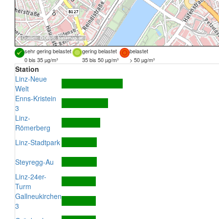
Quellen:
DORIS
,
basemap.at
sehr gering belastet
gering belastet
belastet
0 bis 35 µg/m³
35 bis 50 µg/m³
> 50 µg/m³
Station
Linz-Neue
Welt
Enns-Kristein
3
Linz-
Römerberg
Linz-Stadtpark
Steyregg-Au
Linz-24er-
Turm
Gallneukirchen
3