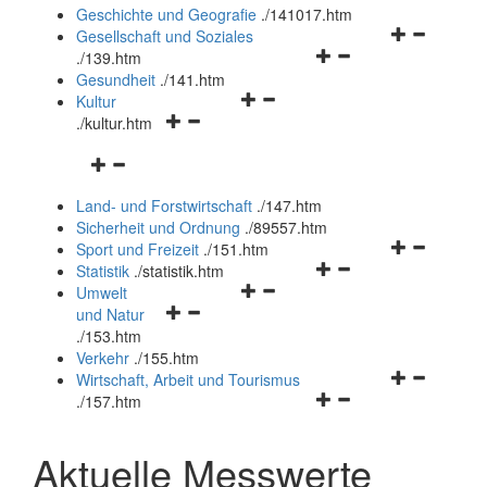
und
Geschichte und Geografie
.
/141017.htm
schließen
Navigationsm
Gesellschaft und Soziales
Navigationsmenü
öffnen
.
/139.htm
öffnen
und
Gesundheit
.
/141.htm
Navigationsmenü
und
schließen
Kultur
Navigationsmenü
öffnen
schließen
.
/kultur.htm
öffnen
und
Navigationsmenü
und
schließen
öffnen
schließen
Land- und Forstwirtschaft
.
/147.htm
und
Sicherheit und Ordnung
.
/89557.htm
schließen
Navigationsm
Sport und Freizeit
.
/151.htm
Navigationsmenü
öffnen
Statistik
.
/statistik.htm
Navigationsmenü
öffnen
und
Umwelt
Navigationsmenü
öffnen
und
schließen
und Natur
öffnen
und
schließen
.
/153.htm
und
schließen
Verkehr
.
/155.htm
schließen
Navigationsm
Wirtschaft, Arbeit und Tourismus
Navigationsmenü
öffnen
.
/157.htm
öffnen
und
und
schließen
Aktuelle Messwerte
schließen