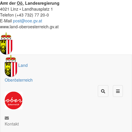
Amt der
Oö.
Landesregierung
4021 Linz • Landhausplatz 1
Telefon (+43 732) 77 20-0
E-Mail
post@ooe.gv.at
www.land-oberoesterreich.gv.at
Land
Oberösterreich
Kontakt