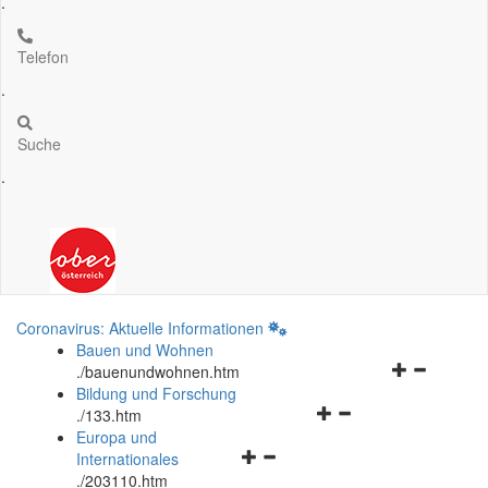
.
Telefon
.
Suche
.
Coronavirus: Aktuelle Informationen
Bauen und Wohnen
Navigationsm
.
/bauenundwohnen.htm
öffnen
Bildung und Forschung
Navigationsmenü
und
.
/133.htm
öffnen
schließen
Europa und
Navigationsmenü
und
Internationales
öffnen
schließen
.
/203110.htm