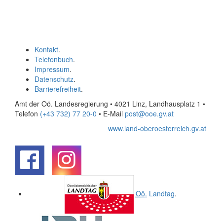
Kontakt
.
Telefonbuch
.
Impressum
.
Datenschutz
.
Barrierefreiheit
.
Amt der Oö. Landesregierung • 4021 Linz, Landhausplatz 1
•
Telefon
(+43 732) 77 20-0
• E-Mail
post@ooe.gv.at
www.land-oberoesterreich.gv.at
.
.
Oö.
Landtag
.