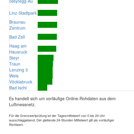
Steyregg-Au
Linz-Stadtpark
Braunau
Zentrum
Bad Zell
Haag am
Hausruck
Steyr
Traun
Lenzing 3
Wels
Vöcklabruck
Bad Ischl
Es handelt sich um vorläufige Online-Rohdaten aus dem
Luftmessnetz.
Für die Grenzwertprüfung ist der Tagesmittelwert von 0 bis 24 Uhr
ausschlaggebend. Der gleitende 24-Stunden Mittelwert gilt als vorläufiger
Richtwert.