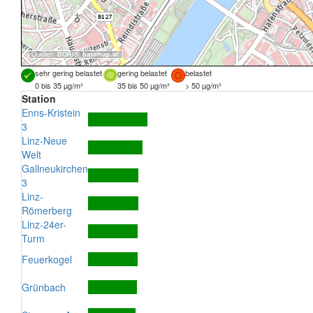
Quellen:
DORIS
,
basemap.at
sehr gering belastet
gering belastet
belastet
0 bis 35 µg/m³
35 bis 50 µg/m³
> 50 µg/m³
Station
Enns-Kristein
3
Linz-Neue
Welt
Gallneukirchen
3
Linz-
Römerberg
Linz-24er-
Turm
Feuerkogel
Grünbach