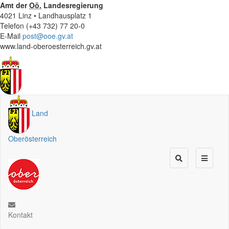
Amt der
Oö.
Landesregierung
4021 Linz • Landhausplatz 1
Telefon (+43 732) 77 20-0
E-Mail
post@ooe.gv.at
www.land-oberoesterreich.gv.at
Land
Oberösterreich
Kontakt