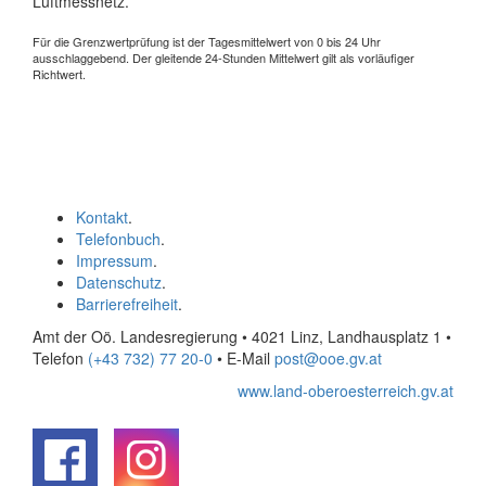
Luftmessnetz.
Für die Grenzwertprüfung ist der Tagesmittelwert von 0 bis 24 Uhr
ausschlaggebend. Der gleitende 24-Stunden Mittelwert gilt als vorläufiger
Richtwert.
Kontakt
.
Telefonbuch
.
Impressum
.
Datenschutz
.
Barrierefreiheit
.
Amt der Oö. Landesregierung • 4021 Linz, Landhausplatz 1
•
Telefon
(+43 732) 77 20-0
• E-Mail
post@ooe.gv.at
www.land-oberoesterreich.gv.at