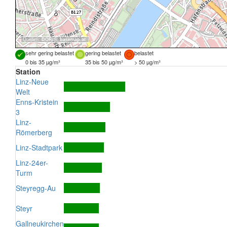
Quellen:
DORIS
,
basemap.at
sehr gering belastet
gering belastet
belastet
0 bis 35 µg/m³
35 bis 50 µg/m³
> 50 µg/m³
Station
Linz-Neue
Welt
Enns-Kristein
3
Linz-
Römerberg
Linz-Stadtpark
Linz-24er-
Turm
Steyregg-Au
Steyr
Gallneukirchen