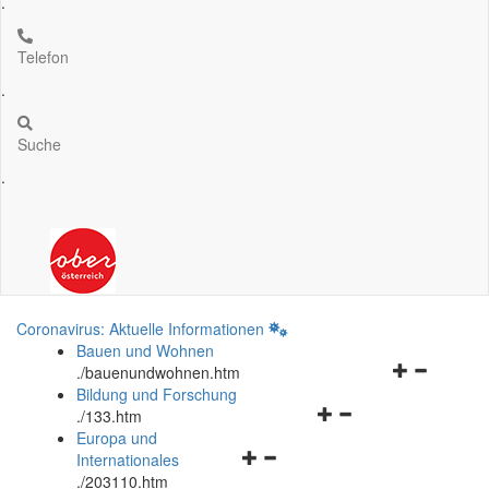
.
Telefon
.
Suche
.
Coronavirus: Aktuelle Informationen
Bauen und Wohnen
Navigationsm
.
/bauenundwohnen.htm
öffnen
Bildung und Forschung
Navigationsmenü
und
.
/133.htm
öffnen
schließen
Europa und
Navigationsmenü
und
Internationales
öffnen
schließen
.
/203110.htm