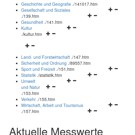
und
Geschichte und Geografie
.
/141017.htm
schließen
Navigationsm
Gesellschaft und Soziales
Navigationsmenü
öffnen
.
/139.htm
öffnen
und
Gesundheit
.
/141.htm
Navigationsmenü
und
schließen
Kultur
Navigationsmenü
öffnen
schließen
.
/kultur.htm
öffnen
und
Navigationsmenü
und
schließen
öffnen
schließen
Land- und Forstwirtschaft
.
/147.htm
und
Sicherheit und Ordnung
.
/89557.htm
schließen
Navigationsm
Sport und Freizeit
.
/151.htm
Navigationsmenü
öffnen
Statistik
.
/statistik.htm
Navigationsmenü
öffnen
und
Umwelt
Navigationsmenü
öffnen
und
schließen
und Natur
öffnen
und
schließen
.
/153.htm
und
schließen
Verkehr
.
/155.htm
schließen
Navigationsm
Wirtschaft, Arbeit und Tourismus
Navigationsmenü
öffnen
.
/157.htm
öffnen
und
und
schließen
Aktuelle Messwerte
schließen