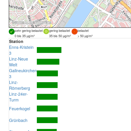
Quellen:
DORIS
,
basemap.at
sehr gering belastet
gering belastet
belastet
0 bis 35 µg/m³
35 bis 50 µg/m³
> 50 µg/m³
Station
Enns-Kristein
3
Linz-Neue
Welt
Gallneukirchen
3
Linz-
Römerberg
Linz-24er-
Turm
Feuerkogel
Grünbach