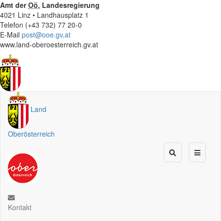
Amt der
Oö.
Landesregierung
4021 Linz • Landhausplatz 1
Telefon (+43 732) 77 20-0
E-Mail
post@ooe.gv.at
www.land-oberoesterreich.gv.at
Land
Oberösterreich
Kontakt