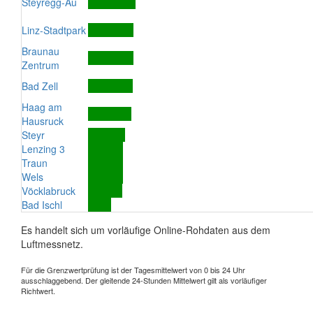
Steyregg-Au
Linz-Stadtpark
Braunau
Zentrum
Bad Zell
Haag am
Hausruck
Steyr
Lenzing 3
Traun
Wels
Vöcklabruck
Bad Ischl
Es handelt sich um vorläufige Online-Rohdaten aus dem
Luftmessnetz.
Für die Grenzwertprüfung ist der Tagesmittelwert von 0 bis 24 Uhr
ausschlaggebend. Der gleitende 24-Stunden Mittelwert gilt als vorläufiger
Richtwert.