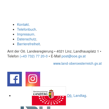
Kontakt
.
Telefonbuch
.
Impressum
.
Datenschutz
.
Barrierefreiheit
.
Amt der Oö. Landesregierung • 4021 Linz, Landhausplatz 1
•
Telefon
(+43 732) 77 20-0
• E-Mail
post@ooe.gv.at
www.land-oberoesterreich.gv.at
.
.
Oö.
Landtag
.