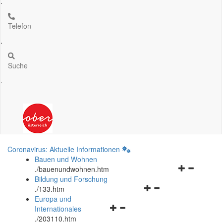
.
Telefon
.
Suche
.
Coronavirus: Aktuelle Informationen
Bauen und Wohnen
Navigationsm
.
/bauenundwohnen.htm
öffnen
Bildung und Forschung
Navigationsmenü
und
.
/133.htm
öffnen
schließen
Europa und
Navigationsmenü
und
Internationales
öffnen
schließen
.
/203110.htm