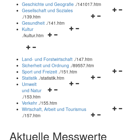
und
Geschichte und Geografie
.
/141017.htm
schließen
Navigationsm
Gesellschaft und Soziales
Navigationsmenü
öffnen
.
/139.htm
öffnen
und
Gesundheit
.
/141.htm
Navigationsmenü
und
schließen
Kultur
Navigationsmenü
öffnen
schließen
.
/kultur.htm
öffnen
und
Navigationsmenü
und
schließen
öffnen
schließen
Land- und Forstwirtschaft
.
/147.htm
und
Sicherheit und Ordnung
.
/89557.htm
schließen
Navigationsm
Sport und Freizeit
.
/151.htm
Navigationsmenü
öffnen
Statistik
.
/statistik.htm
Navigationsmenü
öffnen
und
Umwelt
Navigationsmenü
öffnen
und
schließen
und Natur
öffnen
und
schließen
.
/153.htm
und
schließen
Verkehr
.
/155.htm
schließen
Navigationsm
Wirtschaft, Arbeit und Tourismus
Navigationsmenü
öffnen
.
/157.htm
öffnen
und
und
schließen
Aktuelle Messwerte
schließen