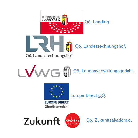
Oö.
Landtag
.
Oö.
Landesrechnungshof
.
Oö.
Landesverwaltungsgericht
.
Europe Direct
OÖ
.
Oö.
Zukunftsakademie
.