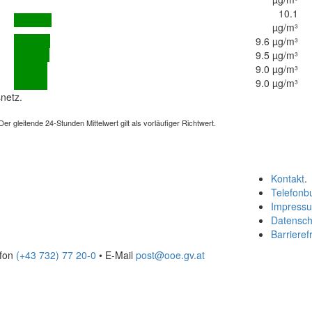
10.1
µg/m³
9.6 µg/m³
9.5 µg/m³
9.0 µg/m³
9.0 µg/m³
netz.
 gleitende 24-Stunden Mittelwert gilt als vorläufiger Richtwert.
Kontakt
.
Telefonb
Impress
Datensch
Barrierefr
efon
(+43 732) 77 20-0
• E-Mail
post@ooe.gv.at