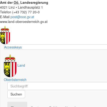
Amt der
Oö.
Landesregierung
4021 Linz • Landhausplatz 1
Telefon (+43 732) 77 20-0
E-Mail
post@ooe.gv.at
www.land-oberoesterreich.gv.at
Accesskeys
Land
Oberösterreich
Schnellsuche
Schnellsuche
Suchen