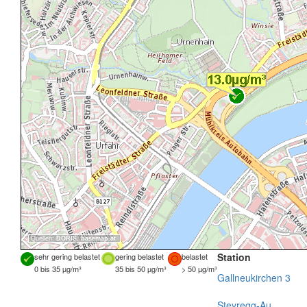
Quellen:
DORIS
,
basemap.at
Station
sehr gering belastet
gering belastet
belastet
0 bis 35 µg/m³
35 bis 50 µg/m³
> 50 µg/m³
Gallneukirchen 3
Steyregg-Au