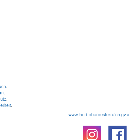
uch
.
um
.
utz
.
eiheit
.
www.land-oberoesterreich.gv.at