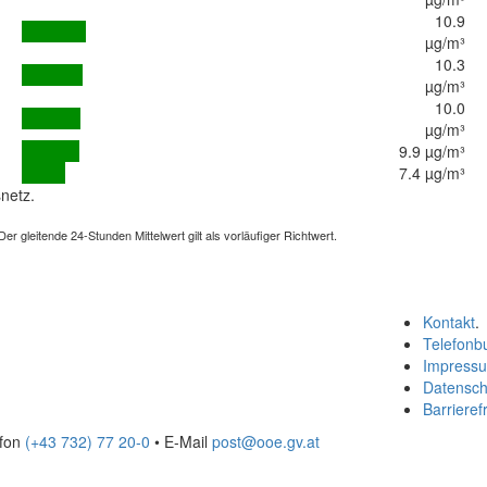
10.9
µg/m³
10.3
µg/m³
10.0
µg/m³
9.9 µg/m³
7.4 µg/m³
netz.
 gleitende 24-Stunden Mittelwert gilt als vorläufiger Richtwert.
Kontakt
.
Telefonb
Impress
Datensch
Barrierefr
efon
(+43 732) 77 20-0
• E-Mail
post@ooe.gv.at