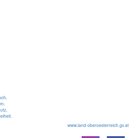
uch
.
um
.
utz
.
eiheit
.
www.land-oberoesterreich.gv.at