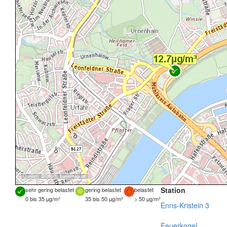
Quellen:
DORIS
,
basemap.at
Station
sehr gering belastet
gering belastet
belastet
0 bis 35 µg/m³
35 bis 50 µg/m³
> 50 µg/m³
Enns-Kristein 3
Feuerkogel