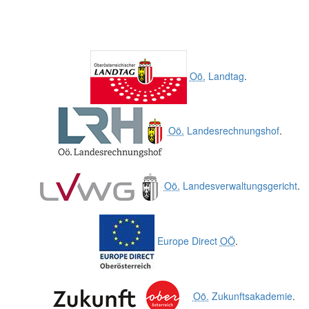
Oö.
Landtag
.
Oö.
Landesrechnungshof
.
Oö.
Landesverwaltungsgericht
.
Europe Direct
OÖ
.
Oö.
Zukunftsakademie
.