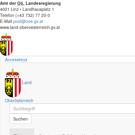
Amt der
Oö.
Landesregierung
4021 Linz • Landhausplatz 1
Telefon (+43 732) 77 20-0
E-Mail
post@ooe.gv.at
www.land-oberoesterreich.gv.at
Accesskeys
Land
Oberösterreich
Schnellsuche
Schnellsuche
Suchen