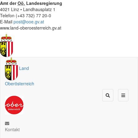
Amt der
Oö.
Landesregierung
4021 Linz • Landhausplatz 1
Telefon (+43 732) 77 20-0
E-Mail
post@ooe.gv.at
www.land-oberoesterreich.gv.at
Land
Oberösterreich
Kontakt