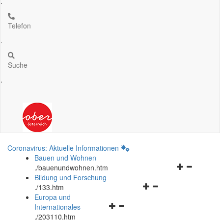
.
Telefon
.
Suche
.
Coronavirus: Aktuelle Informationen
Bauen und Wohnen
Navigationsm
.
/bauenundwohnen.htm
öffnen
Bildung und Forschung
Navigationsmenü
und
.
/133.htm
öffnen
schließen
Europa und
Navigationsmenü
und
Internationales
öffnen
schließen
.
/203110.htm