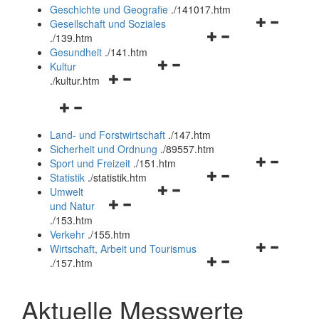
und
Geschichte und Geografie
.
/141017.htm
schließen
Navigationsm
Gesellschaft und Soziales
Navigationsmenü
öffnen
.
/139.htm
öffnen
und
Gesundheit
.
/141.htm
Navigationsmenü
und
schließen
Kultur
Navigationsmenü
öffnen
schließen
.
/kultur.htm
öffnen
und
Navigationsmenü
und
schließen
öffnen
schließen
Land- und Forstwirtschaft
.
/147.htm
und
Sicherheit und Ordnung
.
/89557.htm
schließen
Navigationsm
Sport und Freizeit
.
/151.htm
Navigationsmenü
öffnen
Statistik
.
/statistik.htm
Navigationsmenü
öffnen
und
Umwelt
Navigationsmenü
öffnen
und
schließen
und Natur
öffnen
und
schließen
.
/153.htm
und
schließen
Verkehr
.
/155.htm
schließen
Navigationsm
Wirtschaft, Arbeit und Tourismus
Navigationsmenü
öffnen
.
/157.htm
öffnen
und
und
schließen
Aktuelle Messwerte
schließen