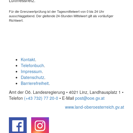
Luftmessnetz.
Für die Grenzwertprüfung ist der Tagesmittelwert von 0 bis 24 Uhr
ausschlaggebend. Der gleitende 24-Stunden Mittelwert gilt als vorläufiger
Richtwert.
Kontakt
.
Telefonbuch
.
Impressum
.
Datenschutz
.
Barrierefreiheit
.
Amt der Oö. Landesregierung • 4021 Linz, Landhausplatz 1
•
Telefon
(+43 732) 77 20-0
• E-Mail
post@ooe.gv.at
www.land-oberoesterreich.gv.at