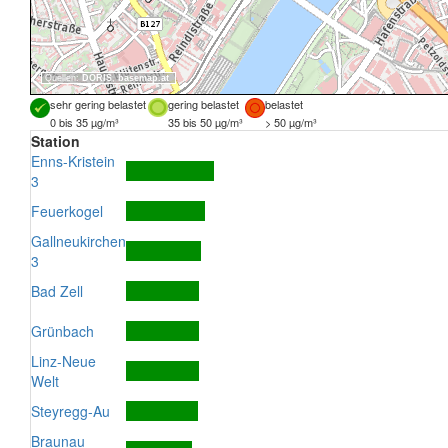
Quellen:
DORIS
,
basemap.at
sehr gering belastet
gering belastet
belastet
0 bis 35 µg/m³
35 bis 50 µg/m³
> 50 µg/m³
Station
Enns-Kristein
3
Feuerkogel
Gallneukirchen
3
Bad Zell
Grünbach
Linz-Neue
Welt
Steyregg-Au
Braunau