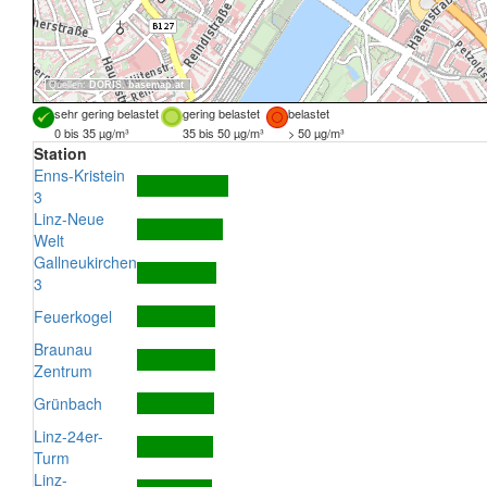
Quellen:
DORIS
,
basemap.at
sehr gering belastet
gering belastet
belastet
0 bis 35 µg/m³
35 bis 50 µg/m³
> 50 µg/m³
Station
Enns-Kristein
3
Linz-Neue
Welt
Gallneukirchen
3
Feuerkogel
Braunau
Zentrum
Grünbach
Linz-24er-
Turm
Linz-