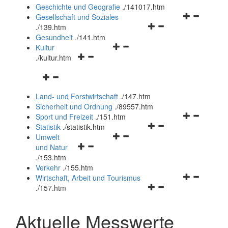
und
Geschichte und Geografie
.
/141017.htm
schließen
Navigationsm
Gesellschaft und Soziales
Navigationsmenü
öffnen
.
/139.htm
öffnen
und
Gesundheit
.
/141.htm
Navigationsmenü
und
schließen
Kultur
Navigationsmenü
öffnen
schließen
.
/kultur.htm
öffnen
und
Navigationsmenü
und
schließen
öffnen
schließen
Land- und Forstwirtschaft
.
/147.htm
und
Sicherheit und Ordnung
.
/89557.htm
schließen
Navigationsm
Sport und Freizeit
.
/151.htm
Navigationsmenü
öffnen
Statistik
.
/statistik.htm
Navigationsmenü
öffnen
und
Umwelt
Navigationsmenü
öffnen
und
schließen
und Natur
öffnen
und
schließen
.
/153.htm
und
schließen
Verkehr
.
/155.htm
schließen
Navigationsm
Wirtschaft, Arbeit und Tourismus
Navigationsmenü
öffnen
.
/157.htm
öffnen
und
und
schließen
Aktuelle Messwerte
schließen