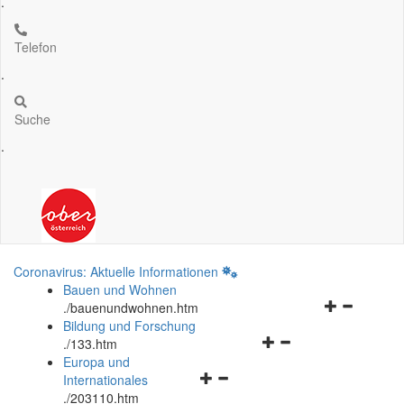
.
Telefon
.
Suche
.
Coronavirus: Aktuelle Informationen
Bauen und Wohnen
Navigationsm
.
/bauenundwohnen.htm
öffnen
Bildung und Forschung
Navigationsmenü
und
.
/133.htm
öffnen
schließen
Europa und
Navigationsmenü
und
Internationales
öffnen
schließen
.
/203110.htm