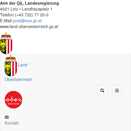
Amt der
Oö.
Landesregierung
4021 Linz • Landhausplatz 1
Telefon (+43 732) 77 20-0
E-Mail
post@ooe.gv.at
www.land-oberoesterreich.gv.at
Land
Oberösterreich
Kontakt