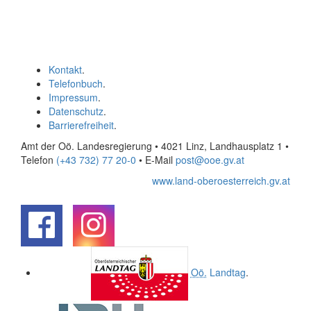
Kontakt
.
Telefonbuch
.
Impressum
.
Datenschutz
.
Barrierefreiheit
.
Amt der Oö. Landesregierung • 4021 Linz, Landhausplatz 1
•
Telefon
(+43 732) 77 20-0
• E-Mail
post@ooe.gv.at
www.land-oberoesterreich.gv.at
.
.
Oö.
Landtag
.