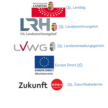
Oö.
Landtag
.
Oö.
Landesrechnungshof
.
Oö.
Landesverwaltungsgericht
.
Europe Direct
OÖ
.
Oö.
Zukunftsakademie
.