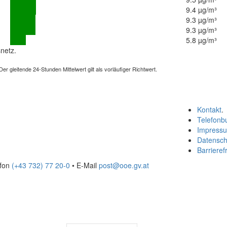
9.4 µg/m³
9.3 µg/m³
9.3 µg/m³
5.8 µg/m³
netz.
 gleitende 24-Stunden Mittelwert gilt als vorläufiger Richtwert.
Kontakt
.
Telefonb
Impress
Datensch
Barrierefr
efon
(+43 732) 77 20-0
• E-Mail
post@ooe.gv.at