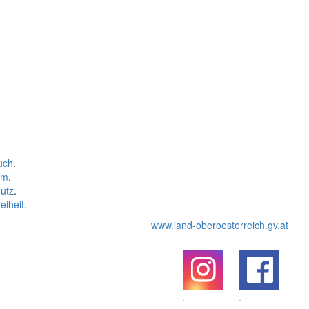
uch
.
um
.
utz
.
eiheit
.
www.land-oberoesterreich.gv.at
.
.