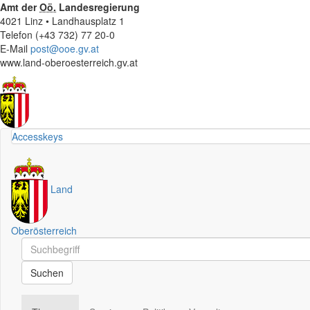
Amt der
Oö.
Landesregierung
4021 Linz • Landhausplatz 1
Telefon (+43 732) 77 20-0
E-Mail
post@ooe.gv.at
www.land-oberoesterreich.gv.at
Accesskeys
Land
Oberösterreich
Schnellsuche
Schnellsuche
Suchen