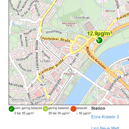
Quellen:
DORIS
,
basemap.at
Station
sehr gering belastet
gering belastet
belastet
0 bis 35 µg/m³
35 bis 50 µg/m³
> 50 µg/m³
Enns-Kristein 3
Linz-Neue Welt