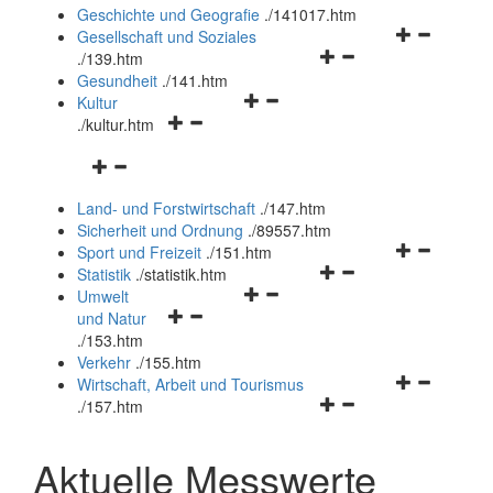
und
Geschichte und Geografie
.
/141017.htm
schließen
Navigationsm
Gesellschaft und Soziales
Navigationsmenü
öffnen
.
/139.htm
öffnen
und
Gesundheit
.
/141.htm
Navigationsmenü
und
schließen
Kultur
Navigationsmenü
öffnen
schließen
.
/kultur.htm
öffnen
und
Navigationsmenü
und
schließen
öffnen
schließen
Land- und Forstwirtschaft
.
/147.htm
und
Sicherheit und Ordnung
.
/89557.htm
schließen
Navigationsm
Sport und Freizeit
.
/151.htm
Navigationsmenü
öffnen
Statistik
.
/statistik.htm
Navigationsmenü
öffnen
und
Umwelt
Navigationsmenü
öffnen
und
schließen
und Natur
öffnen
und
schließen
.
/153.htm
und
schließen
Verkehr
.
/155.htm
schließen
Navigationsm
Wirtschaft, Arbeit und Tourismus
Navigationsmenü
öffnen
.
/157.htm
öffnen
und
und
schließen
Aktuelle Messwerte
schließen