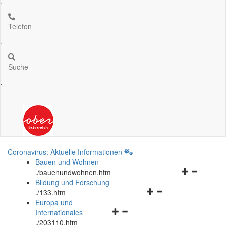
.
Telefon
.
Suche
.
Coronavirus: Aktuelle Informationen
Bauen und Wohnen
Navigationsm
.
/bauenundwohnen.htm
öffnen
Bildung und Forschung
Navigationsmenü
und
.
/133.htm
öffnen
schließen
Europa und
Navigationsmenü
und
Internationales
öffnen
schließen
.
/203110.htm