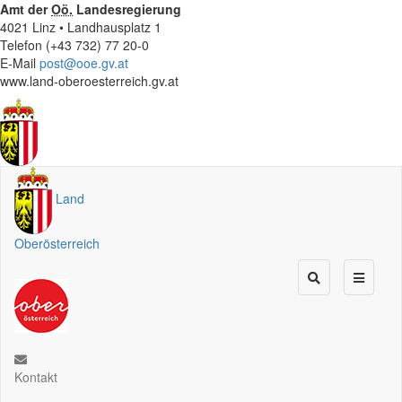
Amt der
Oö.
Landesregierung
4021 Linz • Landhausplatz 1
Telefon (+43 732) 77 20-0
E-Mail
post@ooe.gv.at
www.land-oberoesterreich.gv.at
Land
Oberösterreich
Kontakt