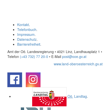
Kontakt
.
Telefonbuch
.
Impressum
.
Datenschutz
.
Barrierefreiheit
.
Amt der Oö. Landesregierung • 4021 Linz, Landhausplatz 1
•
Telefon
(+43 732) 77 20-0
• E-Mail
post@ooe.gv.at
www.land-oberoesterreich.gv.at
.
.
Oö.
Landtag
.