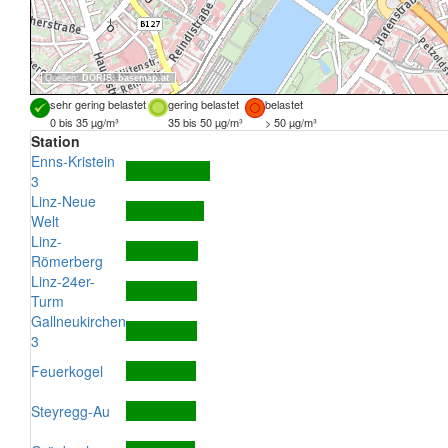
Quellen:
DORIS
,
basemap.at
sehr gering belastet
gering belastet
belastet
0 bis 35 µg/m³
35 bis 50 µg/m³
> 50 µg/m³
Station
Enns-Kristein
3
Linz-Neue
Welt
Linz-
Römerberg
Linz-24er-
Turm
Gallneukirchen
3
Feuerkogel
Steyregg-Au