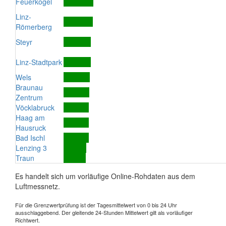
Feuerkogel
Linz-
Römerberg
Steyr
Linz-Stadtpark
Wels
Braunau
Zentrum
Vöcklabruck
Haag am
Hausruck
Bad Ischl
Lenzing 3
Traun
Es handelt sich um vorläufige Online-Rohdaten aus dem
Luftmessnetz.
Für die Grenzwertprüfung ist der Tagesmittelwert von 0 bis 24 Uhr
ausschlaggebend. Der gleitende 24-Stunden Mittelwert gilt als vorläufiger
Richtwert.