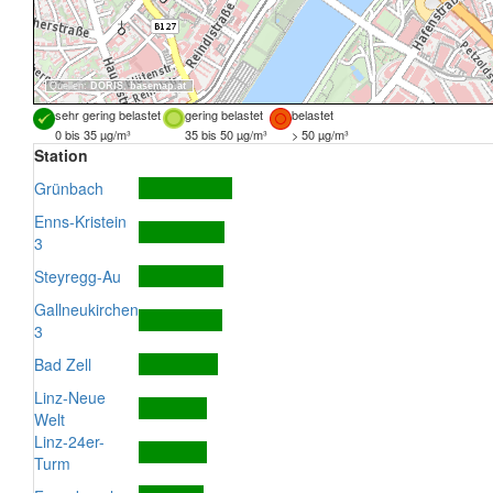
Quellen:
DORIS
,
basemap.at
sehr gering belastet
gering belastet
belastet
0 bis 35 µg/m³
35 bis 50 µg/m³
> 50 µg/m³
Station
Grünbach
Enns-Kristein
3
Steyregg-Au
Gallneukirchen
3
Bad Zell
Linz-Neue
Welt
Linz-24er-
Turm