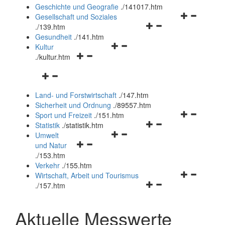
und
Geschichte und Geografie
.
/141017.htm
schließen
Navigationsm
Gesellschaft und Soziales
Navigationsmenü
öffnen
.
/139.htm
öffnen
und
Gesundheit
.
/141.htm
Navigationsmenü
und
schließen
Kultur
Navigationsmenü
öffnen
schließen
.
/kultur.htm
öffnen
und
Navigationsmenü
und
schließen
öffnen
schließen
Land- und Forstwirtschaft
.
/147.htm
und
Sicherheit und Ordnung
.
/89557.htm
schließen
Navigationsm
Sport und Freizeit
.
/151.htm
Navigationsmenü
öffnen
Statistik
.
/statistik.htm
Navigationsmenü
öffnen
und
Umwelt
Navigationsmenü
öffnen
und
schließen
und Natur
öffnen
und
schließen
.
/153.htm
und
schließen
Verkehr
.
/155.htm
schließen
Navigationsm
Wirtschaft, Arbeit und Tourismus
Navigationsmenü
öffnen
.
/157.htm
öffnen
und
und
schließen
Aktuelle Messwerte
schließen