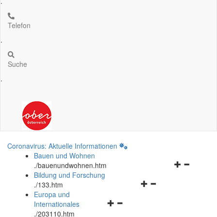
.
Telefon
.
Suche
.
Coronavirus: Aktuelle Informationen
Bauen und Wohnen
Navigationsm
.
/bauenundwohnen.htm
öffnen
Bildung und Forschung
Navigationsmenü
und
.
/133.htm
öffnen
schließen
Europa und
Navigationsmenü
und
Internationales
öffnen
schließen
.
/203110.htm