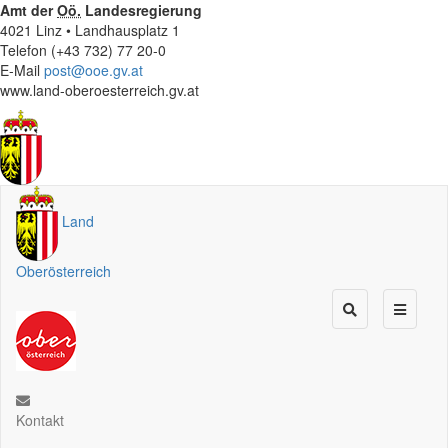
Amt der
Oö.
Landesregierung
4021 Linz • Landhausplatz 1
Telefon (+43 732) 77 20-0
E-Mail
post@ooe.gv.at
www.land-oberoesterreich.gv.at
Land
Oberösterreich
Kontakt