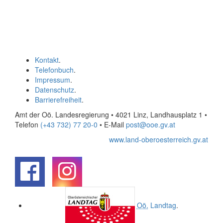
Kontakt
.
Telefonbuch
.
Impressum
.
Datenschutz
.
Barrierefreiheit
.
Amt der Oö. Landesregierung • 4021 Linz, Landhausplatz 1
•
Telefon
(+43 732) 77 20-0
• E-Mail
post@ooe.gv.at
www.land-oberoesterreich.gv.at
.
.
Oö.
Landtag
.