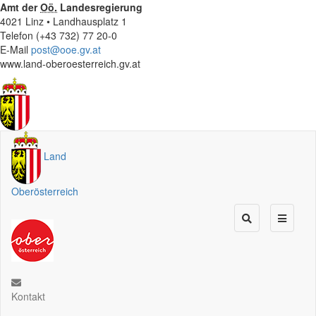
Amt der
Oö.
Landesregierung
4021 Linz • Landhausplatz 1
Telefon (+43 732) 77 20-0
E-Mail
post@ooe.gv.at
www.land-oberoesterreich.gv.at
Land
Oberösterreich
Kontakt