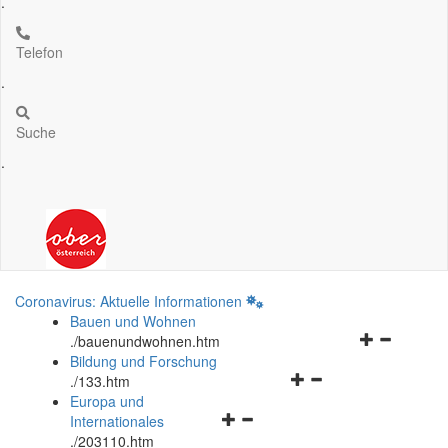
.
Telefon
.
Suche
.
Coronavirus: Aktuelle Informationen
Bauen und Wohnen
Navigationsm
.
/bauenundwohnen.htm
öffnen
Bildung und Forschung
Navigationsmenü
und
.
/133.htm
öffnen
schließen
Europa und
Navigationsmenü
und
Internationales
öffnen
schließen
.
/203110.htm