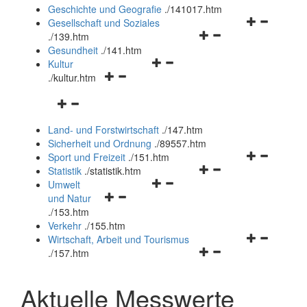
und
Geschichte und Geografie
.
/141017.htm
schließen
Navigationsm
Gesellschaft und Soziales
Navigationsmenü
öffnen
.
/139.htm
öffnen
und
Gesundheit
.
/141.htm
Navigationsmenü
und
schließen
Kultur
Navigationsmenü
öffnen
schließen
.
/kultur.htm
öffnen
und
Navigationsmenü
und
schließen
öffnen
schließen
Land- und Forstwirtschaft
.
/147.htm
und
Sicherheit und Ordnung
.
/89557.htm
schließen
Navigationsm
Sport und Freizeit
.
/151.htm
Navigationsmenü
öffnen
Statistik
.
/statistik.htm
Navigationsmenü
öffnen
und
Umwelt
Navigationsmenü
öffnen
und
schließen
und Natur
öffnen
und
schließen
.
/153.htm
und
schließen
Verkehr
.
/155.htm
schließen
Navigationsm
Wirtschaft, Arbeit und Tourismus
Navigationsmenü
öffnen
.
/157.htm
öffnen
und
und
schließen
Aktuelle Messwerte
schließen