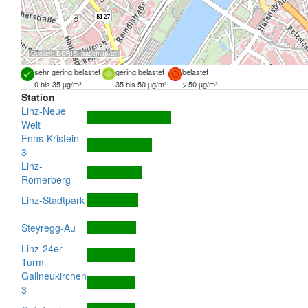
Quellen:
DORIS
,
basemap.at
sehr gering belastet
gering belastet
belastet
0 bis 35 µg/m³
35 bis 50 µg/m³
> 50 µg/m³
Station
Linz-Neue
Welt
Enns-Kristein
3
Linz-
Römerberg
Linz-Stadtpark
Steyregg-Au
Linz-24er-
Turm
Gallneukirchen
3