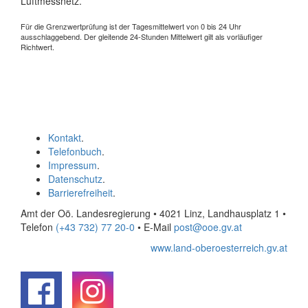
Luftmessnetz.
Für die Grenzwertprüfung ist der Tagesmittelwert von 0 bis 24 Uhr
ausschlaggebend. Der gleitende 24-Stunden Mittelwert gilt als vorläufiger
Richtwert.
Kontakt
.
Telefonbuch
.
Impressum
.
Datenschutz
.
Barrierefreiheit
.
Amt der Oö. Landesregierung • 4021 Linz, Landhausplatz 1
•
Telefon
(+43 732) 77 20-0
• E-Mail
post@ooe.gv.at
www.land-oberoesterreich.gv.at