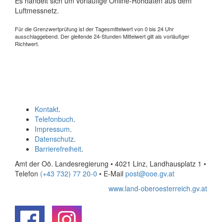
Es handelt sich um vorläufige Online-Rohdaten aus dem
Luftmessnetz.
Für die Grenzwertprüfung ist der Tagesmittelwert von 0 bis 24 Uhr
ausschlaggebend. Der gleitende 24-Stunden Mittelwert gilt als vorläufiger
Richtwert.
Kontakt
.
Telefonbuch
.
Impressum
.
Datenschutz
.
Barrierefreiheit
.
Amt der Oö. Landesregierung • 4021 Linz, Landhausplatz 1
•
Telefon
(+43 732) 77 20-0
• E-Mail
post@ooe.gv.at
www.land-oberoesterreich.gv.at