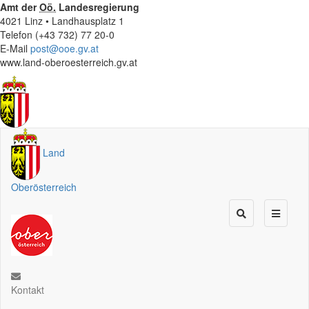
Amt der
Oö.
Landesregierung
4021 Linz • Landhausplatz 1
Telefon (+43 732) 77 20-0
E-Mail
post@ooe.gv.at
www.land-oberoesterreich.gv.at
Land
Oberösterreich
Kontakt