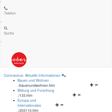
.
Telefon
.
Suche
.
Coronavirus: Aktuelle Informationen
Bauen und Wohnen
Navigationsm
.
/bauenundwohnen.htm
öffnen
Bildung und Forschung
Navigationsmenü
und
.
/133.htm
öffnen
schließen
Europa und
Navigationsmenü
und
Internationales
öffnen
schließen
.
/203110.htm