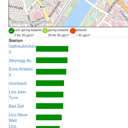
Quellen:
DORIS
,
basemap.at
sehr gering belastet
gering belastet
belastet
0 bis 35 µg/m³
35 bis 50 µg/m³
> 50 µg/m³
Station
Gallneukirchen
3
Steyregg-Au
Enns-Kristein
3
Grünbach
Linz-24er-
Turm
Bad Zell
Linz-Neue
Welt
Linz-