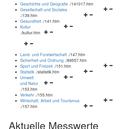
und
Geschichte und Geografie
.
/141017.htm
schließen
Navigationsm
Gesellschaft und Soziales
Navigationsmenü
öffnen
.
/139.htm
öffnen
und
Gesundheit
.
/141.htm
Navigationsmenü
und
schließen
Kultur
Navigationsmenü
öffnen
schließen
.
/kultur.htm
öffnen
und
Navigationsmenü
und
schließen
öffnen
schließen
Land- und Forstwirtschaft
.
/147.htm
und
Sicherheit und Ordnung
.
/89557.htm
schließen
Navigationsm
Sport und Freizeit
.
/151.htm
Navigationsmenü
öffnen
Statistik
.
/statistik.htm
Navigationsmenü
öffnen
und
Umwelt
Navigationsmenü
öffnen
und
schließen
und Natur
öffnen
und
schließen
.
/153.htm
und
schließen
Verkehr
.
/155.htm
schließen
Navigationsm
Wirtschaft, Arbeit und Tourismus
Navigationsmenü
öffnen
.
/157.htm
öffnen
und
und
schließen
Aktuelle Messwerte
schließen