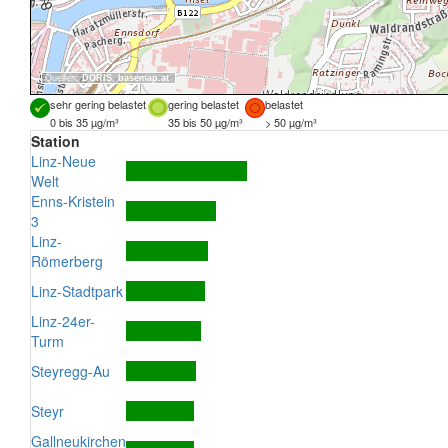
Quellen:
DORIS
,
basemap.at
sehr gering belastet
gering belastet
belastet
0 bis 35 µg/m³
35 bis 50 µg/m³
> 50 µg/m³
Station
Linz-Neue
Welt
Enns-Kristein
3
Linz-
Römerberg
Linz-Stadtpark
Linz-24er-
Turm
Steyregg-Au
Steyr
Gallneukirchen