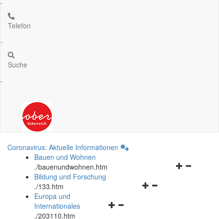
.
Telefon
.
Suche
.
Coronavirus: Aktuelle Informationen
Bauen und Wohnen
Navigationsm
.
/bauenundwohnen.htm
öffnen
Bildung und Forschung
Navigationsmenü
und
.
/133.htm
öffnen
schließen
Europa und
Navigationsmenü
und
Internationales
öffnen
schließen
.
/203110.htm