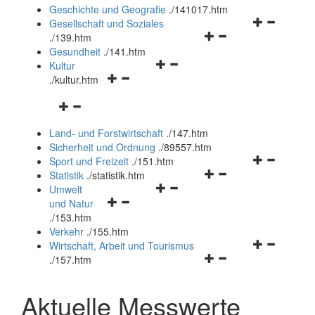
und
Geschichte und Geografie
.
/141017.htm
schließen
Navigationsm
Gesellschaft und Soziales
Navigationsmenü
öffnen
.
/139.htm
öffnen
und
Gesundheit
.
/141.htm
Navigationsmenü
und
schließen
Kultur
Navigationsmenü
öffnen
schließen
.
/kultur.htm
öffnen
und
Navigationsmenü
und
schließen
öffnen
schließen
Land- und Forstwirtschaft
.
/147.htm
und
Sicherheit und Ordnung
.
/89557.htm
schließen
Navigationsm
Sport und Freizeit
.
/151.htm
Navigationsmenü
öffnen
Statistik
.
/statistik.htm
Navigationsmenü
öffnen
und
Umwelt
Navigationsmenü
öffnen
und
schließen
und Natur
öffnen
und
schließen
.
/153.htm
und
schließen
Verkehr
.
/155.htm
schließen
Navigationsm
Wirtschaft, Arbeit und Tourismus
Navigationsmenü
öffnen
.
/157.htm
öffnen
und
und
schließen
Aktuelle Messwerte
schließen