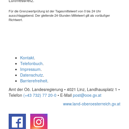
Luftmessnetz.
Für die Grenzwertprüfung ist der Tagesmittelwert von 0 bis 24 Uhr
ausschlaggebend. Der gleitende 24-Stunden Mittelwert gilt als vorläufiger
Richtwert.
Kontakt
.
Telefonbuch
.
Impressum
.
Datenschutz
.
Barrierefreiheit
.
Amt der Oö. Landesregierung • 4021 Linz, Landhausplatz 1
•
Telefon
(+43 732) 77 20-0
• E-Mail
post@ooe.gv.at
www.land-oberoesterreich.gv.at