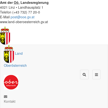
Amt der
Oö.
Landesregierung
4021 Linz • Landhausplatz 1
Telefon (+43 732) 77 20-0
E-Mail
post@ooe.gv.at
www.land-oberoesterreich.gv.at
Land
Oberösterreich
Kontakt