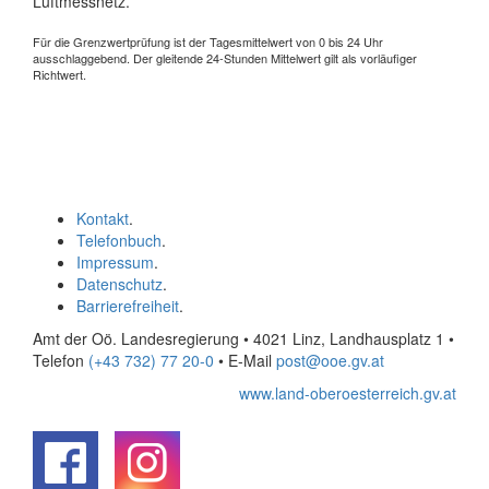
Luftmessnetz.
Für die Grenzwertprüfung ist der Tagesmittelwert von 0 bis 24 Uhr
ausschlaggebend. Der gleitende 24-Stunden Mittelwert gilt als vorläufiger
Richtwert.
Kontakt
.
Telefonbuch
.
Impressum
.
Datenschutz
.
Barrierefreiheit
.
Amt der Oö. Landesregierung • 4021 Linz, Landhausplatz 1
•
Telefon
(+43 732) 77 20-0
• E-Mail
post@ooe.gv.at
www.land-oberoesterreich.gv.at