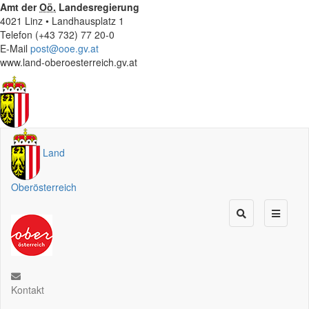
Amt der
Oö.
Landesregierung
4021 Linz • Landhausplatz 1
Telefon (+43 732) 77 20-0
E-Mail
post@ooe.gv.at
www.land-oberoesterreich.gv.at
Land
Oberösterreich
Kontakt