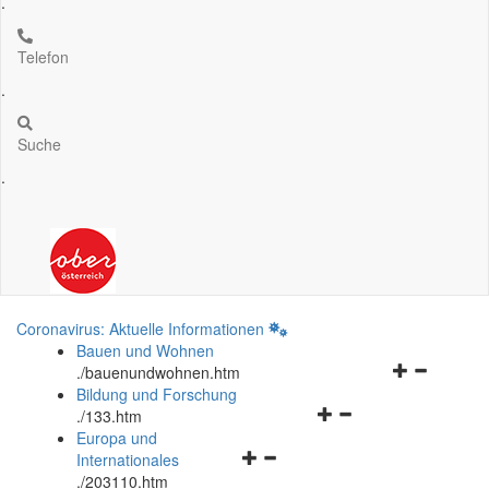
.
Telefon
.
Suche
.
Coronavirus: Aktuelle Informationen
Bauen und Wohnen
Navigationsm
.
/bauenundwohnen.htm
öffnen
Bildung und Forschung
Navigationsmenü
und
.
/133.htm
öffnen
schließen
Europa und
Navigationsmenü
und
Internationales
öffnen
schließen
.
/203110.htm