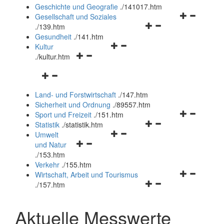
und
Geschichte und Geografie
.
/141017.htm
schließen
Navigationsm
Gesellschaft und Soziales
Navigationsmenü
öffnen
.
/139.htm
öffnen
und
Gesundheit
.
/141.htm
Navigationsmenü
und
schließen
Kultur
Navigationsmenü
öffnen
schließen
.
/kultur.htm
öffnen
und
Navigationsmenü
und
schließen
öffnen
schließen
Land- und Forstwirtschaft
.
/147.htm
und
Sicherheit und Ordnung
.
/89557.htm
schließen
Navigationsm
Sport und Freizeit
.
/151.htm
Navigationsmenü
öffnen
Statistik
.
/statistik.htm
Navigationsmenü
öffnen
und
Umwelt
Navigationsmenü
öffnen
und
schließen
und Natur
öffnen
und
schließen
.
/153.htm
und
schließen
Verkehr
.
/155.htm
schließen
Navigationsm
Wirtschaft, Arbeit und Tourismus
Navigationsmenü
öffnen
.
/157.htm
öffnen
und
und
schließen
Aktuelle Messwerte
schließen