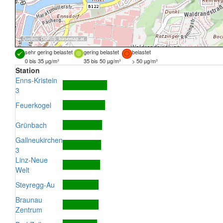
Quellen:
DORIS
,
basemap.at
sehr gering belastet
gering belastet
belastet
0 bis 35 µg/m³
35 bis 50 µg/m³
> 50 µg/m³
Station
Enns-Kristein
3
Feuerkogel
Grünbach
Gallneukirchen
3
Linz-Neue
Welt
Steyregg-Au
Braunau
Zentrum