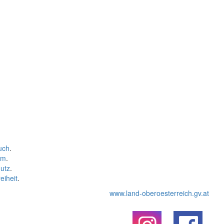
uch
.
um
.
utz
.
eiheit
.
www.land-oberoesterreich.gv.at