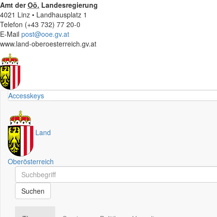
Amt der
Oö.
Landesregierung
4021 Linz • Landhausplatz 1
Telefon (+43 732) 77 20-0
E-Mail
post@ooe.gv.at
www.land-oberoesterreich.gv.at
Accesskeys
Land
Oberösterreich
Schnellsuche
Schnellsuche
Suchen