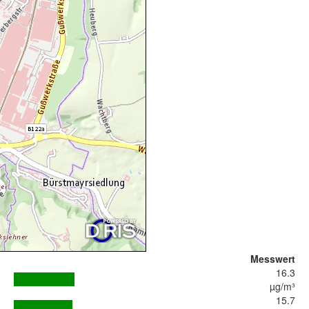
Messwert
16.3
µg/m³
15.7