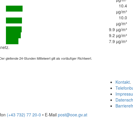
10.4
µg/m³
10.0
µg/m³
9.9 µg/m³
9.2 µg/m³
7.9 µg/m³
netz.
 gleitende 24-Stunden Mittelwert gilt als vorläufiger Richtwert.
Kontakt
.
Telefonb
Impress
Datensch
Barrierefr
efon
(+43 732) 77 20-0
• E-Mail
post@ooe.gv.at