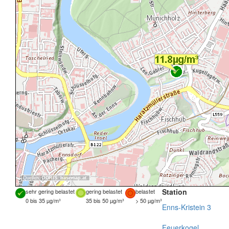
Quellen:
DORIS
,
basemap.at
Station
sehr gering belastet
gering belastet
belastet
0 bis 35 µg/m³
35 bis 50 µg/m³
> 50 µg/m³
Enns-Kristein 3
Feuerkogel