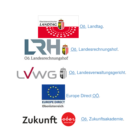
Oö.
Landtag
.
Oö.
Landesrechnungshof
.
Oö.
Landesverwaltungsgericht
.
Europe Direct
OÖ
.
Oö.
Zukunftsakademie
.