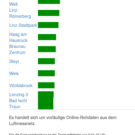
Welt
Linz-
Römerberg
Linz-Stadtpark
Haag am
Hausruck
Braunau
Zentrum
Steyr
Wels
Vöcklabruck
Lenzing 3
Bad Ischl
Traun
Es handelt sich um vorläufige Online-Rohdaten aus dem
Luftmessnetz.
Für die Grenzwertprüfung ist der Tagesmittelwert von 0 bis 24 Uhr