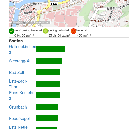
Quellen:
DORIS
,
basemap.at
sehr gering belastet
gering belastet
belastet
0 bis 35 µg/m³
35 bis 50 µg/m³
> 50 µg/m³
Station
Gallneukirchen
3
Steyregg-Au
Bad Zell
Linz-24er-
Turm
Enns-Kristein
3
Grünbach
Feuerkogel
Linz-Neue