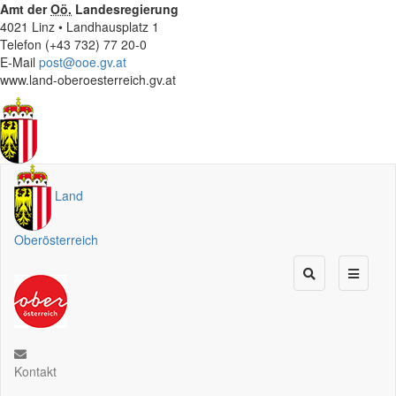
Amt der
Oö.
Landesregierung
4021 Linz • Landhausplatz 1
Telefon (+43 732) 77 20-0
E-Mail
post@ooe.gv.at
www.land-oberoesterreich.gv.at
Land
Oberösterreich
Kontakt