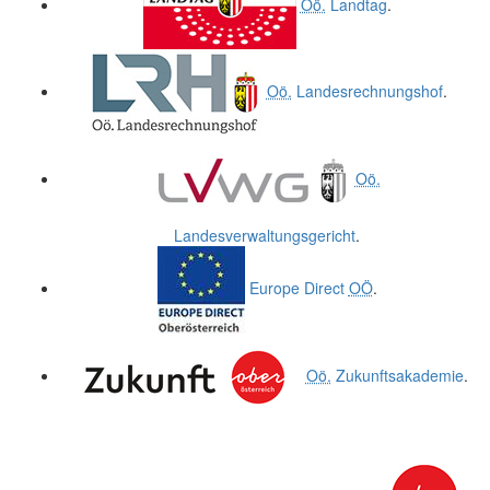
Oö.
Landtag
.
Oö.
Landesrechnungshof
.
Oö.
Landesverwaltungsgericht
.
Europe Direct
OÖ
.
Oö.
Zukunftsakademie
.