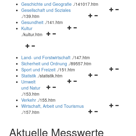
und
Geschichte und Geografie
.
/141017.htm
schließen
Navigationsm
Gesellschaft und Soziales
Navigationsmenü
öffnen
.
/139.htm
öffnen
und
Gesundheit
.
/141.htm
Navigationsmenü
und
schließen
Kultur
Navigationsmenü
öffnen
schließen
.
/kultur.htm
öffnen
und
Navigationsmenü
und
schließen
öffnen
schließen
Land- und Forstwirtschaft
.
/147.htm
und
Sicherheit und Ordnung
.
/89557.htm
schließen
Navigationsm
Sport und Freizeit
.
/151.htm
Navigationsmenü
öffnen
Statistik
.
/statistik.htm
Navigationsmenü
öffnen
und
Umwelt
Navigationsmenü
öffnen
und
schließen
und Natur
öffnen
und
schließen
.
/153.htm
und
schließen
Verkehr
.
/155.htm
schließen
Navigationsm
Wirtschaft, Arbeit und Tourismus
Navigationsmenü
öffnen
.
/157.htm
öffnen
und
und
schließen
Aktuelle Messwerte
schließen