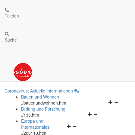
.
Telefon
.
Suche
.
Coronavirus: Aktuelle Informationen
Bauen und Wohnen
Navigationsm
.
/bauenundwohnen.htm
öffnen
Bildung und Forschung
Navigationsmenü
und
.
/133.htm
öffnen
schließen
Europa und
Navigationsmenü
und
Internationales
öffnen
schließen
.
/203110.htm