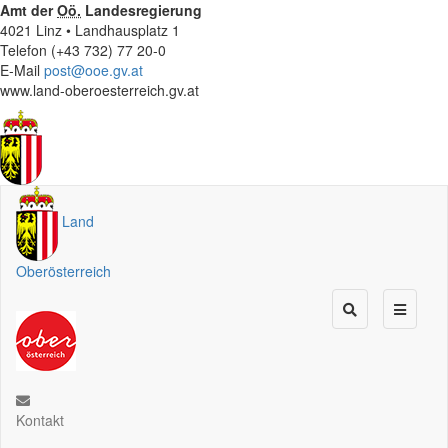
Amt der
Oö.
Landesregierung
4021 Linz • Landhausplatz 1
Telefon (+43 732) 77 20-0
E-Mail
post@ooe.gv.at
www.land-oberoesterreich.gv.at
Land
Oberösterreich
Kontakt