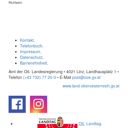
Richtwert.
Kontakt
.
Telefonbuch
.
Impressum
.
Datenschutz
.
Barrierefreiheit
.
Amt der Oö. Landesregierung • 4021 Linz, Landhausplatz 1
•
Telefon
(+43 732) 77 20-0
• E-Mail
post@ooe.gv.at
www.land-oberoesterreich.gv.at
.
.
Oö.
Landtag
.