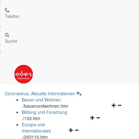
.
Telefon
.
Suche
.
Coronavirus: Aktuelle Informationen
Bauen und Wohnen
Navigationsm
.
/bauenundwohnen.htm
öffnen
Bildung und Forschung
Navigationsmenü
und
.
/133.htm
öffnen
schließen
Europa und
Navigationsmenü
und
Internationales
öffnen
schließen
.
/203110.htm