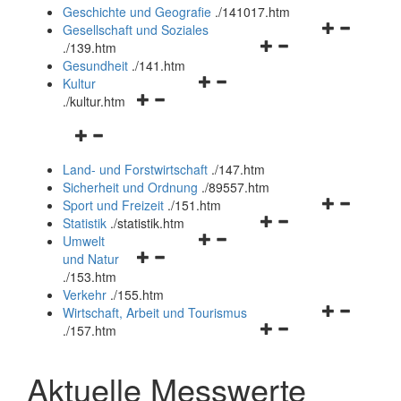
und
Geschichte und Geografie
.
/141017.htm
schließen
Navigationsm
Gesellschaft und Soziales
Navigationsmenü
öffnen
.
/139.htm
öffnen
und
Gesundheit
.
/141.htm
Navigationsmenü
und
schließen
Kultur
Navigationsmenü
öffnen
schließen
.
/kultur.htm
öffnen
und
Navigationsmenü
und
schließen
öffnen
schließen
Land- und Forstwirtschaft
.
/147.htm
und
Sicherheit und Ordnung
.
/89557.htm
schließen
Navigationsm
Sport und Freizeit
.
/151.htm
Navigationsmenü
öffnen
Statistik
.
/statistik.htm
Navigationsmenü
öffnen
und
Umwelt
Navigationsmenü
öffnen
und
schließen
und Natur
öffnen
und
schließen
.
/153.htm
und
schließen
Verkehr
.
/155.htm
schließen
Navigationsm
Wirtschaft, Arbeit und Tourismus
Navigationsmenü
öffnen
.
/157.htm
öffnen
und
und
schließen
Aktuelle Messwerte
schließen