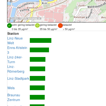
Quellen:
DORIS
,
basemap.at
sehr gering belastet
gering belastet
belastet
0 bis 35 µg/m³
35 bis 50 µg/m³
> 50 µg/m³
Station
Linz-Neue
Welt
Enns-Kristein
3
Linz-24er-
Turm
Linz-
Römerberg
Linz-Stadtpark
Wels
Braunau
Zentrum