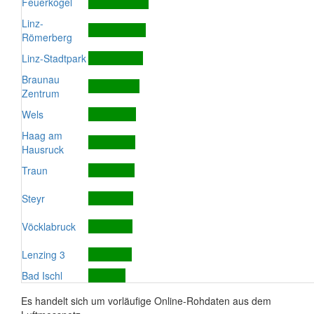
Feuerkogel
Linz-
Römerberg
Linz-Stadtpark
Braunau
Zentrum
Wels
Haag am
Hausruck
Traun
Steyr
Vöcklabruck
Lenzing 3
Bad Ischl
Es handelt sich um vorläufige Online-Rohdaten aus dem