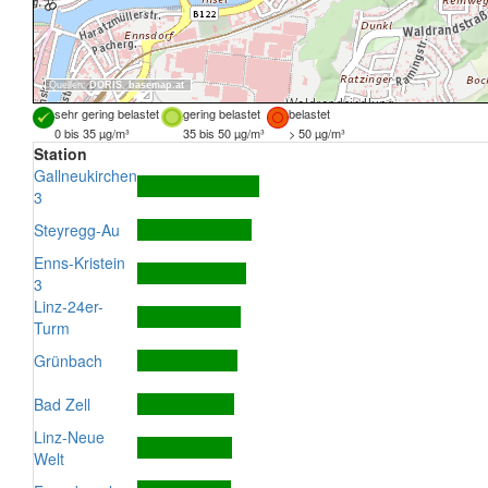
Quellen:
DORIS
,
basemap.at
sehr gering belastet
gering belastet
belastet
0 bis 35 µg/m³
35 bis 50 µg/m³
> 50 µg/m³
Station
Gallneukirchen
3
Steyregg-Au
Enns-Kristein
3
Linz-24er-
Turm
Grünbach
Bad Zell
Linz-Neue
Welt