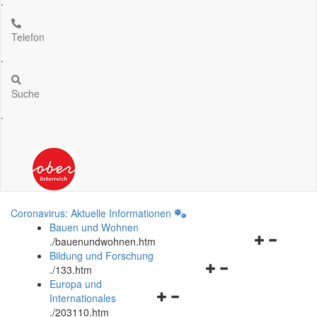
.
Telefon
.
Suche
.
Coronavirus: Aktuelle Informationen
Bauen und Wohnen
Navigationsm
.
/bauenundwohnen.htm
öffnen
Bildung und Forschung
Navigationsmenü
und
.
/133.htm
öffnen
schließen
Europa und
Navigationsmenü
und
Internationales
öffnen
schließen
.
/203110.htm