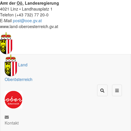
Amt der
Oö.
Landesregierung
4021 Linz • Landhausplatz 1
Telefon (+43 732) 77 20-0
E-Mail
post@ooe.gv.at
www.land-oberoesterreich.gv.at
Land
Oberösterreich
Kontakt