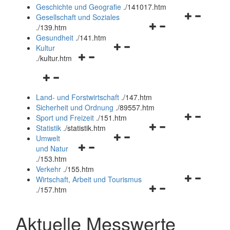
und
Geschichte und Geografie
.
/141017.htm
schließen
Navigationsm
Gesellschaft und Soziales
Navigationsmenü
öffnen
.
/139.htm
öffnen
und
Gesundheit
.
/141.htm
Navigationsmenü
und
schließen
Kultur
Navigationsmenü
öffnen
schließen
.
/kultur.htm
öffnen
und
Navigationsmenü
und
schließen
öffnen
schließen
Land- und Forstwirtschaft
.
/147.htm
und
Sicherheit und Ordnung
.
/89557.htm
schließen
Navigationsm
Sport und Freizeit
.
/151.htm
Navigationsmenü
öffnen
Statistik
.
/statistik.htm
Navigationsmenü
öffnen
und
Umwelt
Navigationsmenü
öffnen
und
schließen
und Natur
öffnen
und
schließen
.
/153.htm
und
schließen
Verkehr
.
/155.htm
schließen
Navigationsm
Wirtschaft, Arbeit und Tourismus
Navigationsmenü
öffnen
.
/157.htm
öffnen
und
und
schließen
Aktuelle Messwerte
schließen