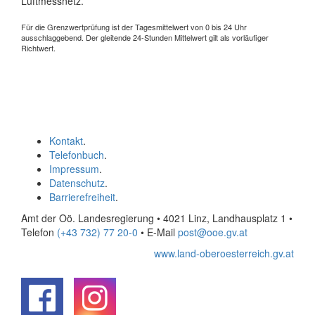
Luftmessnetz.
Für die Grenzwertprüfung ist der Tagesmittelwert von 0 bis 24 Uhr
ausschlaggebend. Der gleitende 24-Stunden Mittelwert gilt als vorläufiger
Richtwert.
Kontakt
.
Telefonbuch
.
Impressum
.
Datenschutz
.
Barrierefreiheit
.
Amt der Oö. Landesregierung • 4021 Linz, Landhausplatz 1
•
Telefon
(+43 732) 77 20-0
• E-Mail
post@ooe.gv.at
www.land-oberoesterreich.gv.at