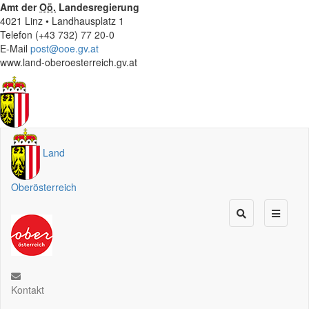
Amt der
Oö.
Landesregierung
4021 Linz • Landhausplatz 1
Telefon (+43 732) 77 20-0
E-Mail
post@ooe.gv.at
www.land-oberoesterreich.gv.at
Land
Oberösterreich
Kontakt