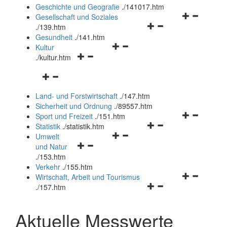
und
Geschichte und Geografie
.
/141017.htm
schließen
Navigationsm
Gesellschaft und Soziales
Navigationsmenü
öffnen
.
/139.htm
öffnen
und
Gesundheit
.
/141.htm
Navigationsmenü
und
schließen
Kultur
Navigationsmenü
öffnen
schließen
.
/kultur.htm
öffnen
und
Navigationsmenü
und
schließen
öffnen
schließen
Land- und Forstwirtschaft
.
/147.htm
und
Sicherheit und Ordnung
.
/89557.htm
schließen
Navigationsm
Sport und Freizeit
.
/151.htm
Navigationsmenü
öffnen
Statistik
.
/statistik.htm
Navigationsmenü
öffnen
und
Umwelt
Navigationsmenü
öffnen
und
schließen
und Natur
öffnen
und
schließen
.
/153.htm
und
schließen
Verkehr
.
/155.htm
schließen
Navigationsm
Wirtschaft, Arbeit und Tourismus
Navigationsmenü
öffnen
.
/157.htm
öffnen
und
und
schließen
Aktuelle Messwerte
schließen