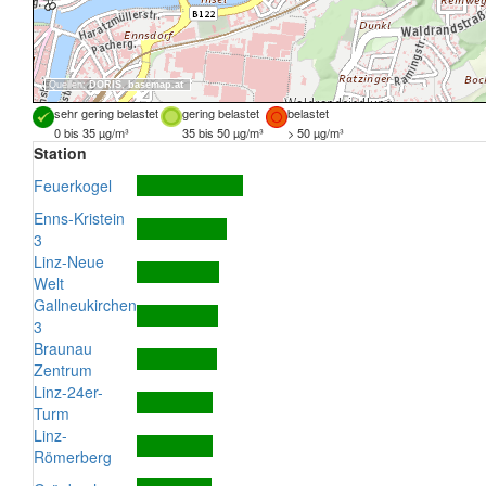
Quellen:
DORIS
,
basemap.at
sehr gering belastet
gering belastet
belastet
0 bis 35 µg/m³
35 bis 50 µg/m³
> 50 µg/m³
Station
Feuerkogel
Enns-Kristein
3
Linz-Neue
Welt
Gallneukirchen
3
Braunau
Zentrum
Linz-24er-
Turm
Linz-
Römerberg