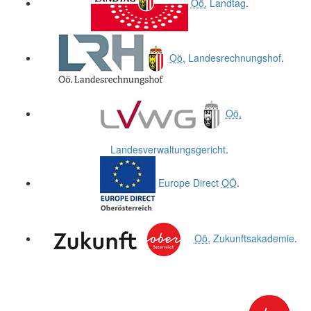
Oö.
Landtag
.
Oö.
Landesrechnungshof
.
Oö.
Landesverwaltungsgericht
.
Europe Direct
OÖ
.
Oö.
Zukunftsakademie
.