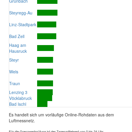
Grünbach
Steyregg-Au
Linz-Stadtpark
Bad Zell
Haag am
Hausruck
Steyr
Wels
Traun
Lenzing 3
Vöcklabruck
Bad Ischl
Es handelt sich um vorläufige Online-Rohdaten aus dem
Luftmessnetz.
Für die Grenzwertprüfung ist der Tagesmittelwert von 0 bis 24 Uhr