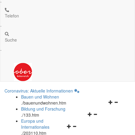
.
Telefon
.
Suche
.
Coronavirus: Aktuelle Informationen
Bauen und Wohnen
Navigationsm
.
/bauenundwohnen.htm
öffnen
Bildung und Forschung
Navigationsmenü
und
.
/133.htm
öffnen
schließen
Europa und
Navigationsmenü
und
Internationales
öffnen
schließen
.
/203110.htm