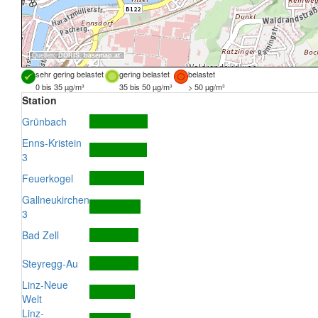
Quellen:
DORIS
,
basemap.at
sehr gering belastet
gering belastet
belastet
0 bis 35 µg/m³
35 bis 50 µg/m³
> 50 µg/m³
Station
Grünbach
Enns-Kristein
3
Feuerkogel
Gallneukirchen
3
Bad Zell
Steyregg-Au
Linz-Neue
Welt
Linz-