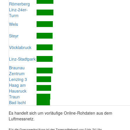
Römerberg
Linz-24er-
Turm
Wels
Steyr
Vöcklabruck
Linz-Stadtpark
Braunau
Zentrum
Lenzing 3
Haag am
Hausruck
Traun
Bad Ischl
Es handelt sich um vorläufige Online-Rohdaten aus dem
Luftmessnetz.
Für die Grenzwertprüfung ist der Tagesmittelwert von 0 bis 24 Uhr