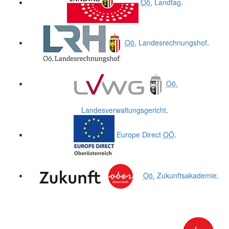
Oö.
Landtag
.
Oö.
Landesrechnungshof
.
Oö.
Landesverwaltungsgericht
.
Europe Direct
OÖ
.
Oö.
Zukunftsakademie
.