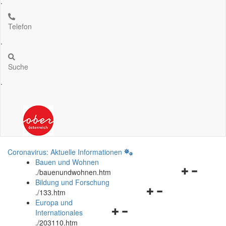
.
Telefon
.
Suche
.
Coronavirus: Aktuelle Informationen
Bauen und Wohnen
Navigationsm
.
/bauenundwohnen.htm
öffnen
Bildung und Forschung
Navigationsmenü
und
.
/133.htm
öffnen
schließen
Europa und
Navigationsmenü
und
Internationales
öffnen
schließen
.
/203110.htm