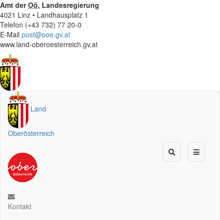
Amt der
Oö.
Landesregierung
4021 Linz • Landhausplatz 1
Telefon (+43 732) 77 20-0
E-Mail
post@ooe.gv.at
www.land-oberoesterreich.gv.at
Land
Oberösterreich
Kontakt