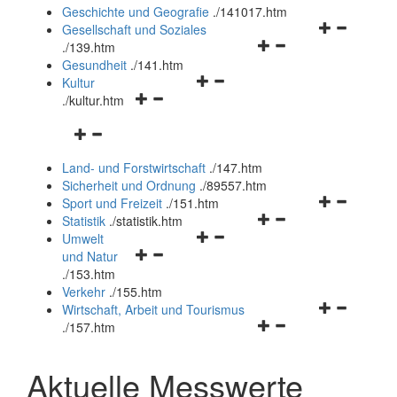
und
Geschichte und Geografie
.
/141017.htm
schließen
Navigationsm
Gesellschaft und Soziales
Navigationsmenü
öffnen
.
/139.htm
öffnen
und
Gesundheit
.
/141.htm
Navigationsmenü
und
schließen
Kultur
Navigationsmenü
öffnen
schließen
.
/kultur.htm
öffnen
und
Navigationsmenü
und
schließen
öffnen
schließen
Land- und Forstwirtschaft
.
/147.htm
und
Sicherheit und Ordnung
.
/89557.htm
schließen
Navigationsm
Sport und Freizeit
.
/151.htm
Navigationsmenü
öffnen
Statistik
.
/statistik.htm
Navigationsmenü
öffnen
und
Umwelt
Navigationsmenü
öffnen
und
schließen
und Natur
öffnen
und
schließen
.
/153.htm
und
schließen
Verkehr
.
/155.htm
schließen
Navigationsm
Wirtschaft, Arbeit und Tourismus
Navigationsmenü
öffnen
.
/157.htm
öffnen
und
und
schließen
Aktuelle Messwerte
schließen