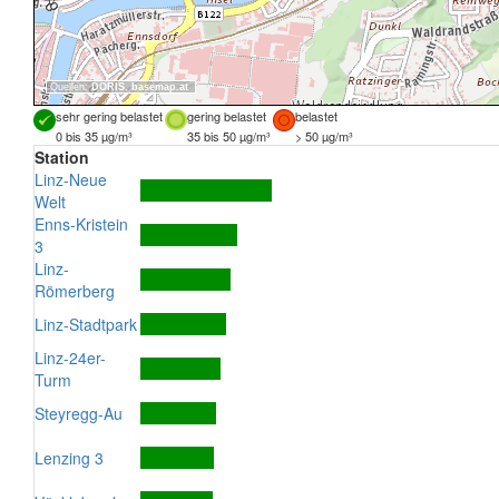
Quellen:
DORIS
,
basemap.at
sehr gering belastet
gering belastet
belastet
0 bis 35 µg/m³
35 bis 50 µg/m³
> 50 µg/m³
Station
Linz-Neue
Welt
Enns-Kristein
3
Linz-
Römerberg
Linz-Stadtpark
Linz-24er-
Turm
Steyregg-Au
Lenzing 3