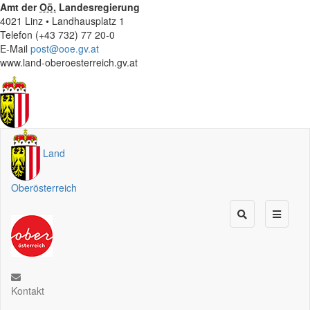
Amt der
Oö.
Landesregierung
4021 Linz • Landhausplatz 1
Telefon (+43 732) 77 20-0
E-Mail
post@ooe.gv.at
www.land-oberoesterreich.gv.at
Land
Oberösterreich
Kontakt