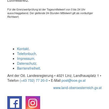
Luftmessnetz.
Für die Grenzwertprüfung ist der Tagesmittelwert von 0 bis 24 Uhr
ausschlaggebend. Der gleitende 24-Stunden Mittelwert gilt als vorläufiger
Richtwert.
Kontakt
.
Telefonbuch
.
Impressum
.
Datenschutz
.
Barrierefreiheit
.
Amt der Oö. Landesregierung • 4021 Linz, Landhausplatz 1
•
Telefon
(+43 732) 77 20-0
• E-Mail
post@ooe.gv.at
www.land-oberoesterreich.gv.at