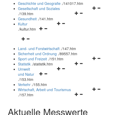
und
Geschichte und Geografie
.
/141017.htm
schließen
Navigationsm
Gesellschaft und Soziales
Navigationsmenü
öffnen
.
/139.htm
öffnen
und
Gesundheit
.
/141.htm
Navigationsmenü
und
schließen
Kultur
Navigationsmenü
öffnen
schließen
.
/kultur.htm
öffnen
und
Navigationsmenü
und
schließen
öffnen
schließen
Land- und Forstwirtschaft
.
/147.htm
und
Sicherheit und Ordnung
.
/89557.htm
schließen
Navigationsm
Sport und Freizeit
.
/151.htm
Navigationsmenü
öffnen
Statistik
.
/statistik.htm
Navigationsmenü
öffnen
und
Umwelt
Navigationsmenü
öffnen
und
schließen
und Natur
öffnen
und
schließen
.
/153.htm
und
schließen
Verkehr
.
/155.htm
schließen
Navigationsm
Wirtschaft, Arbeit und Tourismus
Navigationsmenü
öffnen
.
/157.htm
öffnen
und
und
schließen
Aktuelle Messwerte
schließen