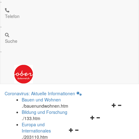
.
Telefon
.
Suche
.
Coronavirus: Aktuelle Informationen
Bauen und Wohnen
Navigationsm
.
/bauenundwohnen.htm
öffnen
Bildung und Forschung
Navigationsmenü
und
.
/133.htm
öffnen
schließen
Europa und
Navigationsmenü
und
Internationales
öffnen
schließen
.
/203110.htm