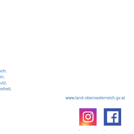
uch
.
um
.
utz
.
eiheit
.
www.land-oberoesterreich.gv.at
.
.