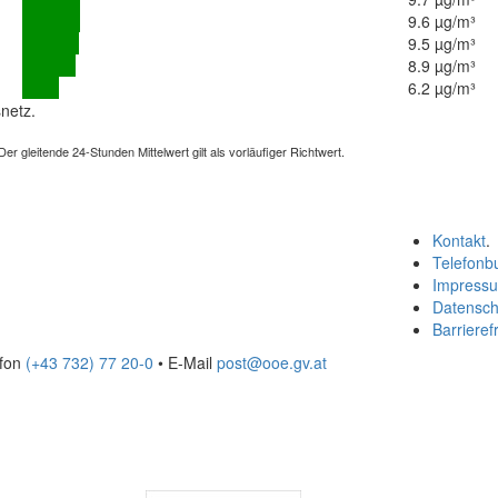
9.6 µg/m³
9.5 µg/m³
8.9 µg/m³
6.2 µg/m³
netz.
 gleitende 24-Stunden Mittelwert gilt als vorläufiger Richtwert.
Kontakt
.
Telefonb
Impress
Datensch
Barrierefr
efon
(+43 732) 77 20-0
• E-Mail
post@ooe.gv.at