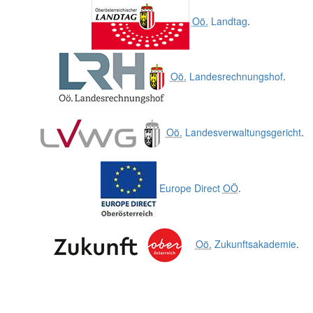
Oö.
Landtag
.
Oö.
Landesrechnungshof
.
Oö.
Landesverwaltungsgericht
.
Europe Direct
OÖ
.
Oö.
Zukunftsakademie
.