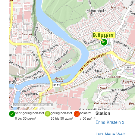
Quellen:
DORIS
,
basemap.at
Station
sehr gering belastet
gering belastet
belastet
0 bis 35 µg/m³
35 bis 50 µg/m³
> 50 µg/m³
Enns-Kristein 3
Linz-Neue Welt