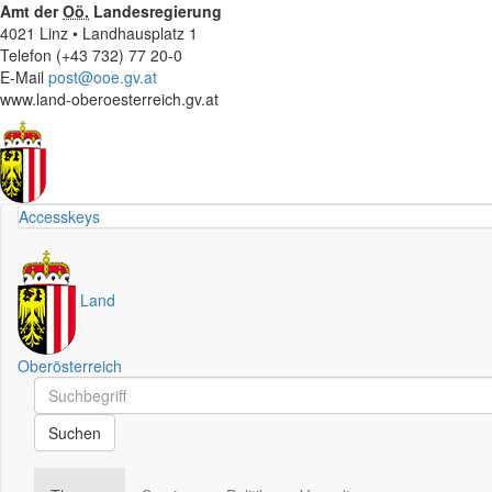
Amt der
Oö.
Landesregierung
4021 Linz • Landhausplatz 1
Telefon (+43 732) 77 20-0
E-Mail
post@ooe.gv.at
www.land-oberoesterreich.gv.at
Accesskeys
Land
Oberösterreich
Schnellsuche
Schnellsuche
Suchen