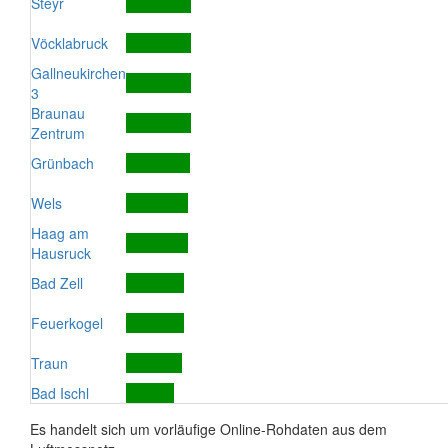
Steyr
Vöcklabruck
Gallneukirchen
3
Braunau
Zentrum
Grünbach
Wels
Haag am
Hausruck
Bad Zell
Feuerkogel
Traun
Bad Ischl
Es handelt sich um vorläufige Online-Rohdaten aus dem