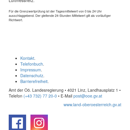
Luftmessnetz.
Für die Grenzwertprüfung ist der Tagesmittelwert von 0 bis 24 Uhr
ausschlaggebend. Der gleitende 24-Stunden Mittelwert gilt als vorläufiger
Richtwert.
Kontakt
.
Telefonbuch
.
Impressum
.
Datenschutz
.
Barrierefreiheit
.
Amt der Oö. Landesregierung • 4021 Linz, Landhausplatz 1
•
Telefon
(+43 732) 77 20-0
• E-Mail
post@ooe.gv.at
www.land-oberoesterreich.gv.at