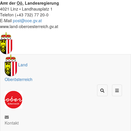
Amt der
Oö.
Landesregierung
4021 Linz • Landhausplatz 1
Telefon (+43 732) 77 20-0
E-Mail
post@ooe.gv.at
www.land-oberoesterreich.gv.at
Land
Oberösterreich
Kontakt