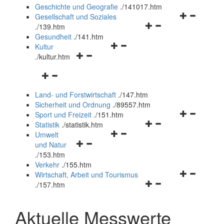
und
Geschichte und Geografie
.
/141017.htm
schließen
Navigationsm
Gesellschaft und Soziales
Navigationsmenü
öffnen
.
/139.htm
öffnen
und
Gesundheit
.
/141.htm
Navigationsmenü
und
schließen
Kultur
Navigationsmenü
öffnen
schließen
.
/kultur.htm
öffnen
und
Navigationsmenü
und
schließen
öffnen
schließen
Land- und Forstwirtschaft
.
/147.htm
und
Sicherheit und Ordnung
.
/89557.htm
schließen
Navigationsm
Sport und Freizeit
.
/151.htm
Navigationsmenü
öffnen
Statistik
.
/statistik.htm
Navigationsmenü
öffnen
und
Umwelt
Navigationsmenü
öffnen
und
schließen
und Natur
öffnen
und
schließen
.
/153.htm
und
schließen
Verkehr
.
/155.htm
schließen
Navigationsm
Wirtschaft, Arbeit und Tourismus
Navigationsmenü
öffnen
.
/157.htm
öffnen
und
und
schließen
Aktuelle Messwerte
schließen