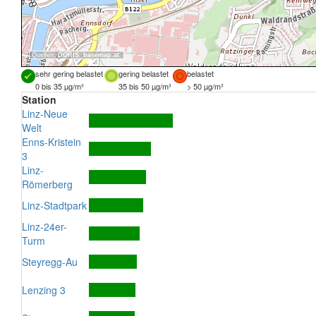
Quellen:
DORIS
,
basemap.at
sehr gering belastet
gering belastet
belastet
0 bis 35 µg/m³
35 bis 50 µg/m³
> 50 µg/m³
Station
Linz-Neue
Welt
Enns-Kristein
3
Linz-
Römerberg
Linz-Stadtpark
Linz-24er-
Turm
Steyregg-Au
Lenzing 3