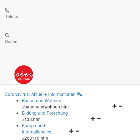
.
Telefon
.
Suche
.
Coronavirus: Aktuelle Informationen
Bauen und Wohnen
Navigationsm
.
/bauenundwohnen.htm
öffnen
Bildung und Forschung
Navigationsmenü
und
.
/133.htm
öffnen
schließen
Europa und
Navigationsmenü
und
Internationales
öffnen
schließen
.
/203110.htm